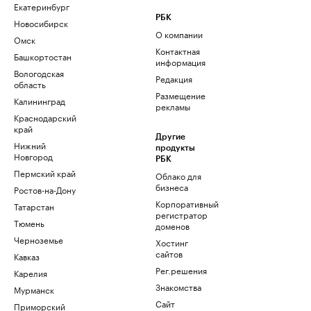
Екатеринбург
РБК
Новосибирск
О компании
Омск
Контактная
Башкортостан
информация
Вологодская
Редакция
область
Размещение
Калининград
рекламы
Краснодарский
край
Другие
Нижний
продукты
Новгород
РБК
Пермский край
Облако для
бизнеса
Ростов-на-Дону
Корпоративный
Татарстан
регистратор
Тюмень
доменов
Черноземье
Хостинг
сайтов
Кавказ
Рег.решения
Карелия
Знакомства
Мурманск
Сайт
Приморский