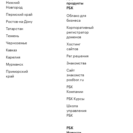
Нижний
продукты
Новгород
РБК
Пермский край
Облако для
бизнеса
Ростов-на-Дону
Корпоративный
Татарстан
регистратор
Тюмень
доменов
Черноземье
Хостинг
сайтов
Кавказ
Рег.решения
Карелия
Знакомства
Мурманск
Сайт
Приморский
знакомств
край
podbor.ru
РБК
Компании
РБК Курсы
Школа
управления
РБК
РБК
Новости