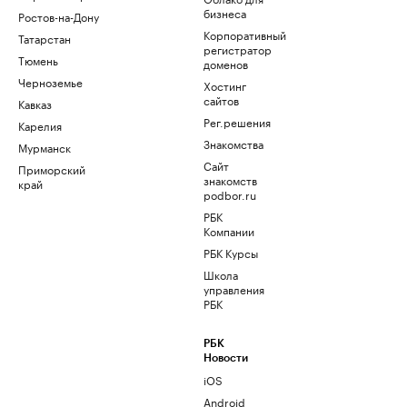
бизнеса
Ростов-на-Дону
Корпоративный
Татарстан
регистратор
Тюмень
доменов
Черноземье
Хостинг
сайтов
Кавказ
Рег.решения
Карелия
Знакомства
Мурманск
Сайт
Приморский
знакомств
край
podbor.ru
РБК
Компании
РБК Курсы
Школа
управления
РБК
РБК
Новости
iOS
Android