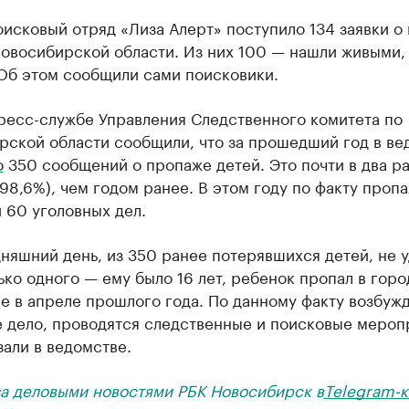
оисковый отряд «Лиза Алерт» поступило 134 заявки о
Новосибирской области. Из них 100 — нашли живыми,
 Об этом сообщили сами поисковики.
пресс-службе Управления Следственного комитета по
рской области сообщили, что за прошедший год в ве
о
350 сообщений о пропаже детей. Это почти в два ра
98,6%), чем годом ранее. В этом году по факту проп
 60 уголовных дел.
няшний день, из 350 ранее потерявшихся детей, не 
ько одного — ему было 16 лет, ребенок пропал в горо
е в апреле прошлого года. По данному факту возбуж
е дело, проводятся следственные и поисковые мероп
али в ведомстве.
за деловыми новостями РБК Новосибирск в
Telegram-к