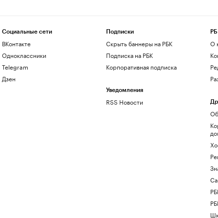
Социальные сети
Подписки
РБ
ВКонтакте
Скрыть баннеры на РБК
О 
Одноклассники
Подписка на РБК
Ко
Telegram
Корпоративная подписка
Ре
Дзен
Ра
Уведомления
RSS Новости
Др
Об
Ко
до
Хо
Ре
Зн
Са
РБ
РБ
Шк