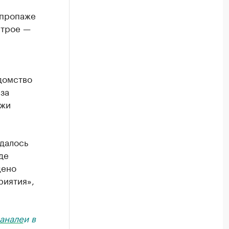
 пропаже
 трое —
домство
за
ажи
удалось
де
дено
риятия»,
анале
и в