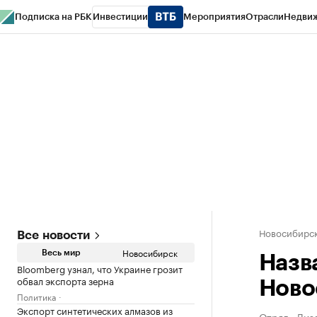
Подписка на РБК
Инвестиции
Мероприятия
Отрасли
Недви
РБК Курсы
РБК Life
Тренды
Визионеры
Национальные проекты
Горо
Спецпроекты СПб
Конференции СПб
Спецпроекты
Проверка конт
Новосибирс
Все новости
Новосибирск
Весь мир
Назв
Bloomberg узнал, что Украине грозит
обвал экспорта зерна
Ново
Политика
Экспорт синтетических алмазов из
Отряд «Лиза