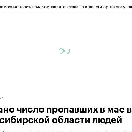
жимость
Autonews
РБК Компании
Телеканал
РБК Вино
Спорт
Школа упра
д
Стиль
Крипто
РБК Бизнес-среда
Дискуссионный клуб
Исследования
К
рагентов
Политика
Экономика
Бизнес
Технологии и медиа
Финансы
Рын
к
ано число пропавших в мае в
сибирской области людей
 Алерт» сообщил о десятках заявок о пропаже людей в регионе 