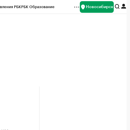
Новосибирск
вления РБК
РБК Образование
редитные рейтинги
Франшизы
Газета
ок наличной валюты
в мае