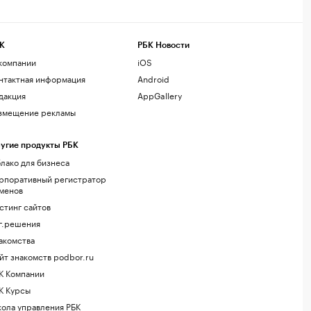
К
РБК Новости
компании
iOS
нтактная информация
Android
дакция
AppGallery
змещение рекламы
угие продукты РБК
лако для бизнеса
рпоративный регистратор
менов
стинг сайтов
г.решения
акомства
йт знакомств podbor.ru
К Компании
К Курсы
ола управления РБК