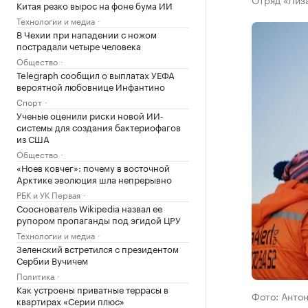
Китая резко вырос на фоне бума ИИ
Технологии и медиа
В Чехии при нападении с ножом
пострадали четыре человека
Общество
Telegraph сообщил о выплатах УЕФА
вероятной любовнице Инфантино
Спорт
Ученые оценили риски новой ИИ-
системы для создания бактериофагов
из США
Общество
«Ноев ковчег»: почему в восточной
Арктике эволюция шла непрерывно
РБК и УК Первая
Сооснователь Wikipedia назвал ее
рупором пропаганды под эгидой ЦРУ
Технологии и медиа
Зеленский встретился с президентом
Сербии Вучичем
Политика
Как устроены приватные террасы в
Фото: Антон
квартирах «Серии плюс»