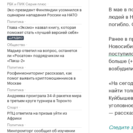
РБК и ПИК Серия плюс
В мае в п
Экс-президент Финляндии усомнился в
сценарии нападения России на НАТО
людей в 
Политика
погибло.
Глава «Эксмо» назвал книгу, которая
поможет стать «лучшей версией себя»
Ранее в 
РАДИО
Общество
Новосиби
Мадьяр ответил на вопрос, останется
поступил
ли «Росатом» подрядчиком на
больше (+
«Пакш-2»
Политика
возбудили
Росфинмониторинг рассказал, как
помог выявить криптомошенников в
«На сегод
Москве
найти тол
Политика
Андреева проиграла 34-й ракетке мира
Куйбышев
в третьем круге турнира в Торонто
уголовно
Спорт
— рассказ
РПЦ ответила на призыв уйти из
Африки
Политика
Следите 
Минпромторг сообщил об изучении