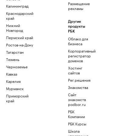
Размещение
Калининград
рекламы
Краснодарский
край
Другие
Нижний
продукты
Новгород
РБК
Пермский край
Облако для
бизнеса
Ростов-на-Дону
Корпоративный
Татарстан
регистратор
Тюмень
доменов
Черноземье
Хостинг
сайтов
Кавказ
Рег.решения
Карелия
Знакомства
Мурманск
Сайт
Приморский
знакомств
край
podbor.ru
РБК
Компании
РБК Курсы
Школа
управления