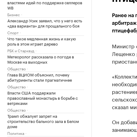
властями идей по поддержке селлеров
WB
Бизнес
Ранее на 
Александр Усик заявил, что у него есть
арбитраж
«два варианта» для прощального боя
птицефаб
Спорт
Что такое медленная жизнь и какую
роль в этом играет дерево
Министр 
РБК и Старквуд
Лещенко 
Метеоролог рассказала о погоде в
приостан
Москве на выходных
Общество
Глава ВЦИОМ объяснил, почему
«Коллект
абитуриенты стали прагматичнее
необходи
Общество
растение
Власти США поддержали
православный монастырь в борьбе с
сельскох
ветряками
сказал ми
Общество
Трамп обжалует запрет на
Он добави
строительство бального зала в Белом
доме
занимающ
Политика