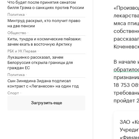
Что будет после принятия сенатом
«Производ
билля Грэма о санкциях против России
лекарства
Политика
Минтруд раскрыл, кто получит право
мяса птиц
на две пенсии
собствен
Общество
рассказал
Киты, тундра и космические пейзажи:
зачем ехать в восточную Арктику
Коченевск
РБК и УК Первая
Лукашенко рассказал, зачем
В начале
Белоруссия открыла границы для
граждан ЕС
обратило
Политика
признании
Сын Зинедина Зидана подписал
18 753 08
контракт с «Леганесом» на один год
требован
Спорт
пройдет 2
Загрузить еще
ЗАО «К
Учреди
«Финан