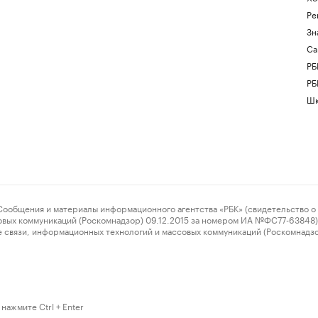
Ре
Зн
Са
РБ
РБ
Шк
ения и материалы информационного агентства «РБК» (свидетельство о 
овых коммуникаций (Роскомнадзор) 09.12.2015 за номером ИА №ФС77-63848) 
 связи, информационных технологий и массовых коммуникаций (Роскомнадз
нажмите Ctrl + Enter