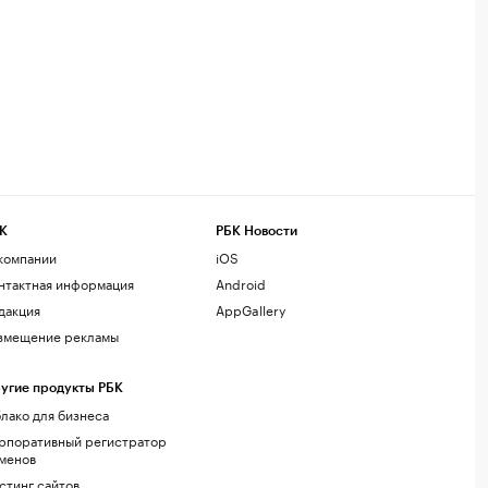
К
РБК Новости
компании
iOS
нтактная информация
Android
дакция
AppGallery
змещение рекламы
угие продукты РБК
лако для бизнеса
рпоративный регистратор
менов
стинг сайтов