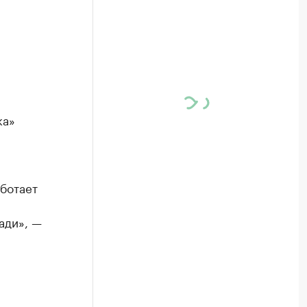
ка»
ботает
ади», —