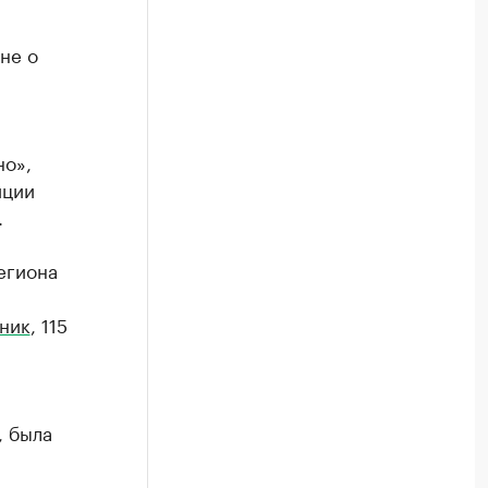
не о
но»,
иции
.
егиона
дник
, 115
, была