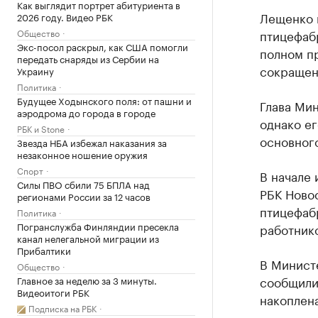
Как выглядит портрет абитуриента в
Лещенко 
2026 году. Видео РБК
Общество
птицефабр
Экс-посол раскрыл, как США помогли
полном п
передать снаряды из Сербии на
сокращен
Украину
Политика
Будущее Ходынского поля: от пашни и
Глава Мин
аэродрома до города в городе
однако ег
РБК и Stone
основног
Звезда НБА избежал наказания за
незаконное ношение оружия
Спорт
В начале 
Силы ПВО сбили 75 БПЛА над
РБК Новос
регионами России за 12 часов
птицефаб
Политика
Погранслужба Финляндии пресекла
работник
канал нелегальной миграции из
Прибалтики
В Минист
Общество
сообщили,
Главное за неделю за 3 минуты.
Видеоитоги РБК
накоплена
Подписка на РБК