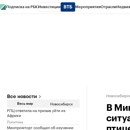
Подписка на РБК
Инвестиции
Мероприятия
Отрасли
Недви
РБК Курсы
РБК Life
Тренды
Визионеры
Национальные проекты
Горо
Спецпроекты СПб
Конференции СПб
Спецпроекты
Проверка конт
Новосибирс
Все новости
Новосибирск
Весь мир
В Ми
РПЦ ответила на призыв уйти из
Африки
ситу
Политика
Минпромторг сообщил об изучении
птиц