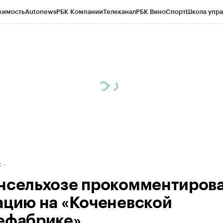
жимость
Autonews
РБК Компании
Телеканал
РБК Вино
Спорт
Школа упра
д
Стиль
Крипто
РБК Бизнес-среда
Дискуссионный клуб
Исследования
К
рагентов
Политика
Экономика
Бизнес
Технологии и медиа
Финансы
Рын
к
нсельхозе прокомментиров
ацию на «Коченевской
ефабрике»