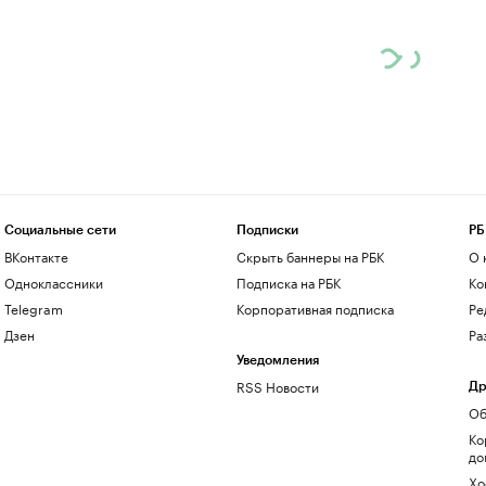
Социальные сети
Подписки
РБ
ВКонтакте
Скрыть баннеры на РБК
О 
Одноклассники
Подписка на РБК
Ко
Telegram
Корпоративная подписка
Ре
Дзен
Ра
Уведомления
RSS Новости
Др
Об
Ко
до
Хо