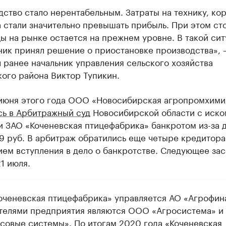
ство стало нерентабельным. Затраты на технику, кор
 стали значительно превышать прибыль. При этом ст
ы на рынке остается на прежнем уровне. В такой си
ник принял решение о приостановке производства», 
 ранее начальник управления сельского хозяйства
ого района Виктор Тупикин.
 июня этого года ООО «Новосибирская агропромхими
сь в Арбитражный суд
Новосибирской области с иско
 ЗАО «Коченевская птицефабрика» банкротом из-за д
9 руб. В арбитраж обратились еще четыре кредитора
ием вступления в дело о банкротстве. Следующее за
1 июля.
оченевская птицефабрика» управляется АО «Агрофин
телями предприятия являются ООО «Агросистема» и
совые системы». По итогам 2020 года «Коченевская