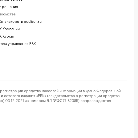
г.решения
акомства
йт знакомств podbor.ru
К Компании
К Курсы
ола управления РБК
регистрации средства массовой информации выдано Федеральной
и сетевого издания «РБК» (свидетельство о регистрации средства
ор) 03.12.2021 за номером ЭЛ №ФС77-82385) сопровождаются