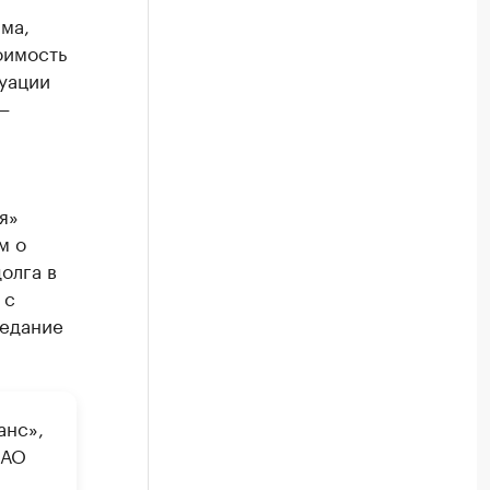
ма,
оимость
туации
—
я»
м о
олга в
 с
седание
анс»,
 АО