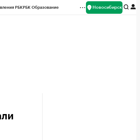
Новосибирск
вления РБК
РБК Образование
редитные рейтинги
Франшизы
Газета
ок наличной валюты
али