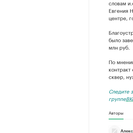
словам и
Евгения Н
центре, г
Благоуст
было заве
млн руб.
По мнени
контракт
сквер, н
Следите 
группе
ВК
Авторы
Алекс