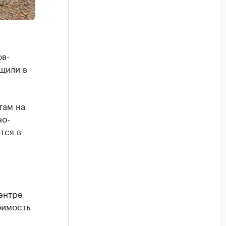
ов-
щили в
там на
но-
тся в
ентре
оимость