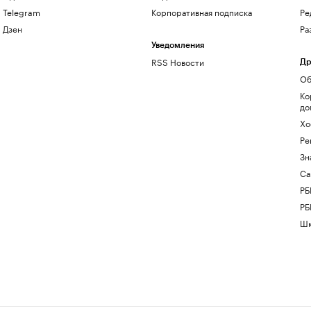
Telegram
Корпоративная подписка
Ре
Дзен
Ра
Уведомления
RSS Новости
Др
Об
Ко
до
Хо
Ре
Зн
Са
РБ
РБ
Шк