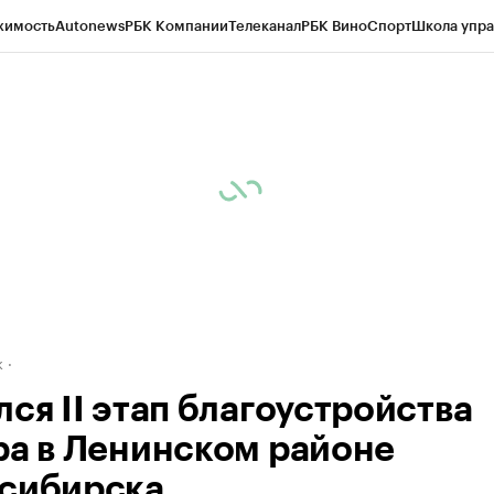
жимость
Autonews
РБК Компании
Телеканал
РБК Вино
Спорт
Школа упра
д
Стиль
Крипто
РБК Бизнес-среда
Дискуссионный клуб
Исследования
К
рагентов
Политика
Экономика
Бизнес
Технологии и медиа
Финансы
Рын
к
ся II этап благоустройства
ра в Ленинском районе
сибирска