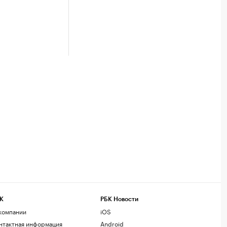
К
РБК Новости
компании
iOS
нтактная информация
Android