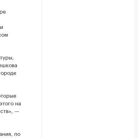
ере
 и
сом
туры,
ешкова
городе
оторые
этого на
ств», —
ания, по