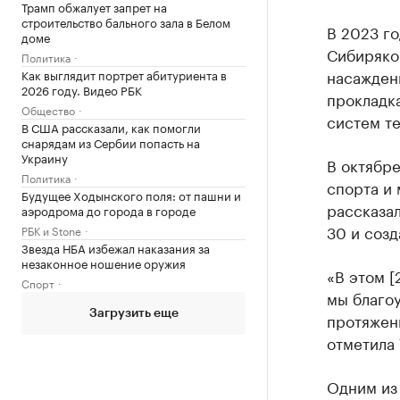
Трамп обжалует запрет на
строительство бального зала в Белом
В 2023 го
доме
Сибиряко
Политика
насажден
Как выглядит портрет абитуриента в
2026 году. Видео РБК
прокладк
Общество
систем т
В США рассказали, как помогли
снарядам из Сербии попасть на
Украину
В октябре
Политика
спорта и
Будущее Ходынского поля: от пашни и
рассказал
аэродрома до города в городе
30 и созд
РБК и Stone
Звезда НБА избежал наказания за
незаконное ношение оружия
«В этом [
Спорт
мы благо
Загрузить еще
протяжени
отметила
Одним из