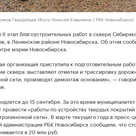
яков-Гвардейцев (Фото: Алексей Коваленок / РБК Новосибирск)
 II этап благоустроительных работ в сквере Сибиряк
ев, в Ленинском районе Новосибирска. Об этом сооб
нтре мэрии Новосибирска.
ая организация приступила к подготовительным рабо
и сквера: выставляют отметки и трассировку дорож
ой сети, производят демонтаж основания», — говори
и.
одлятся до 15 сентября. За это время муниципалитет
т провести «работы по устройству твердых покрытий
ропиночной сети». В марте текущего года в пресс-ц
й администрации РБК Новосибирск сообщили, что ст
нивается в 20 млн руб.