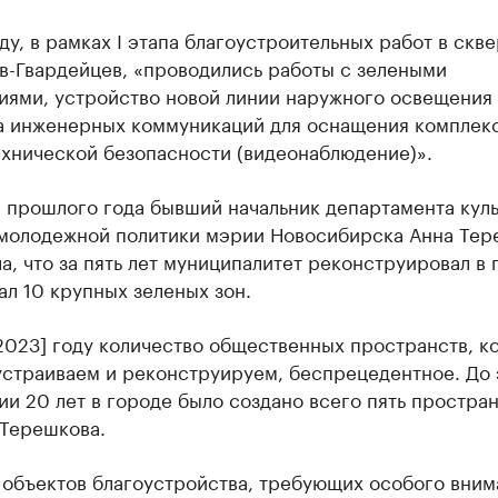
ду, в рамках I этапа благоустроительных работ в скв
в-Гвардейцев, «проводились работы с зелеными
иями, устройство новой линии наружного освещения
а инженерных коммуникаций для оснащения комплек
ехнической безопасности (видеонаблюдение)».
 прошлого года бывший начальник департамента куль
 молодежной политики мэрии Новосибирска Анна Тер
а, что за пять лет муниципалитет реконструировал в 
ал 10 крупных зеленых зон.
2023] году количество общественных пространств, к
устраиваем и реконструируем, беспрецедентное. До 
и 20 лет в городе было создано всего пять простран
 Терешкова.
 объектов благоустройства, требующих особого вним