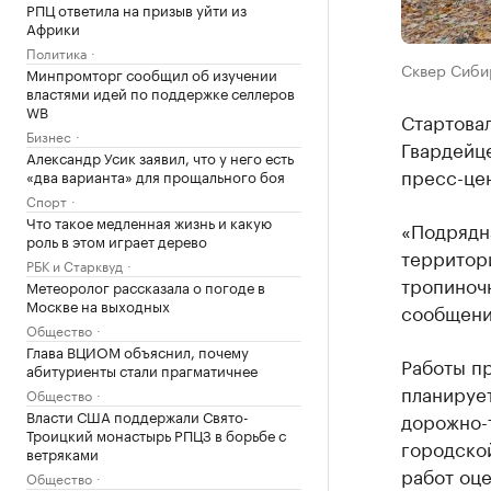
РПЦ ответила на призыв уйти из
Африки
Политика
Сквер Сибир
Минпромторг сообщил об изучении
властями идей по поддержке селлеров
WB
Стартовал
Бизнес
Гвардейц
Александр Усик заявил, что у него есть
пресс-це
«два варианта» для прощального боя
Спорт
Что такое медленная жизнь и какую
«Подрядн
роль в этом играет дерево
территори
РБК и Старквуд
тропиночн
Метеоролог рассказала о погоде в
Москве на выходных
сообщени
Общество
Глава ВЦИОМ объяснил, почему
Работы пр
абитуриенты стали прагматичнее
планируе
Общество
Власти США поддержали Свято-
дорожно-т
Троицкий монастырь РПЦЗ в борьбе с
городско
ветряками
работ оце
Общество