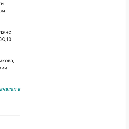
ти
ом
олжно
80,18
икова,
кий
анале
и в