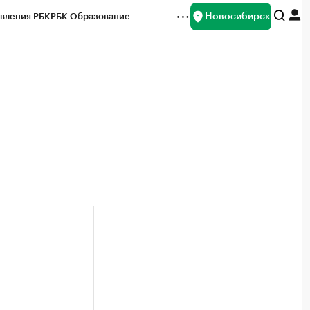
Новосибирск
вления РБК
РБК Образование
редитные рейтинги
Франшизы
Газета
ок наличной валюты