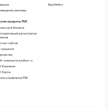
дакция
AppGallery
змещение рекламы
угие продукты РБК
лако для бизнеса
рпоративный регистратор
менов
стинг сайтов
г.решения
акомства
йт знакомств podbor.ru
К Компании
К Курсы
ола управления РБК