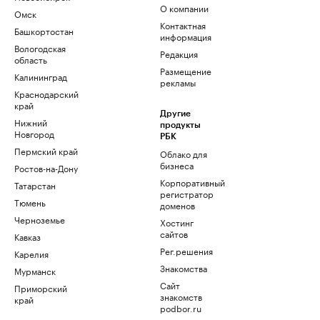
О компании
Омск
Контактная
Башкортостан
информация
Вологодская
Редакция
область
Размещение
Калининград
рекламы
Краснодарский
край
Другие
Нижний
продукты
Новгород
РБК
Пермский край
Облако для
бизнеса
Ростов-на-Дону
Корпоративный
Татарстан
регистратор
Тюмень
доменов
Черноземье
Хостинг
сайтов
Кавказ
Рег.решения
Карелия
Знакомства
Мурманск
Сайт
Приморский
знакомств
край
podbor.ru