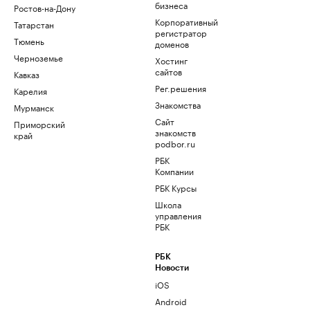
бизнеса
Ростов-на-Дону
Корпоративный
Татарстан
регистратор
Тюмень
доменов
Черноземье
Хостинг
сайтов
Кавказ
Рег.решения
Карелия
Знакомства
Мурманск
Сайт
Приморский
знакомств
край
podbor.ru
РБК
Компании
РБК Курсы
Школа
управления
РБК
РБК
Новости
iOS
Android