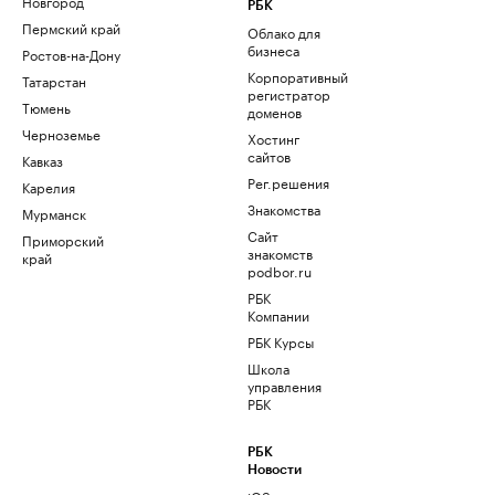
Новгород
РБК
Пермский край
Облако для
бизнеса
Ростов-на-Дону
Корпоративный
Татарстан
регистратор
Тюмень
доменов
Черноземье
Хостинг
сайтов
Кавказ
Рег.решения
Карелия
Знакомства
Мурманск
Сайт
Приморский
знакомств
край
podbor.ru
РБК
Компании
РБК Курсы
Школа
управления
РБК
РБК
Новости