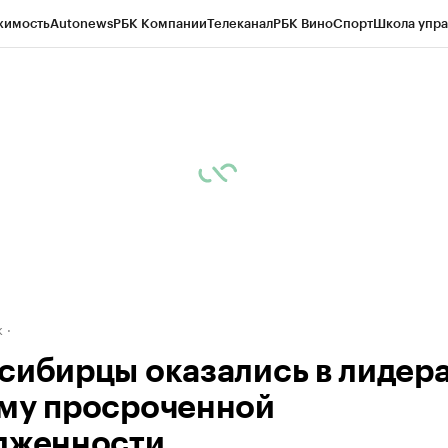
жимость
Autonews
РБК Компании
Телеканал
РБК Вино
Спорт
Школа упра
д
Стиль
Крипто
РБК Бизнес-среда
Дискуссионный клуб
Исследования
К
рагентов
Политика
Экономика
Бизнес
Технологии и медиа
Финансы
Рын
к
сибирцы оказались в лидера
му просроченной
лженности