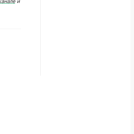
канале
и