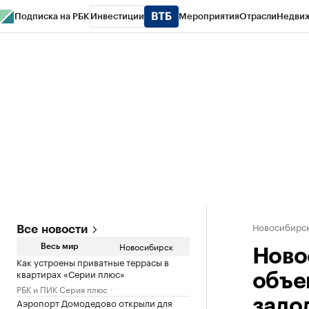
Подписка на РБК
Инвестиции
Мероприятия
Отрасли
Недви
РБК Курсы
РБК Life
Тренды
Визионеры
Национальные проекты
Горо
Спецпроекты СПб
Конференции СПб
Спецпроекты
Проверка конт
Новосибирс
Все новости
Новосибирск
Весь мир
Ново
Как устроены приватные террасы в
квартирах «Серии плюс»
объе
РБК и ПИК Серия плюс
Аэропорт Домодедово открыли для
задо