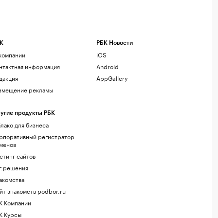
К
РБК Новости
компании
iOS
нтактная информация
Android
дакция
AppGallery
змещение рекламы
угие продукты РБК
лако для бизнеса
рпоративный регистратор
менов
стинг сайтов
г.решения
акомства
йт знакомств podbor.ru
К Компании
К Курсы