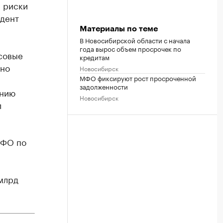
 риски
дент
Материалы по теме
В Новосибирской области с начала
года вырос объем просрочек по
совые
кредитам
ьно
Новосибирск
МФО фиксируют рост просроченной
задолженности
ению
Новосибирск
л
СФО по
млрд