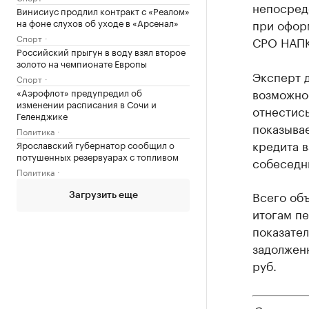
непосред
Винисиус продлил контракт с «Реалом»
на фоне слухов об уходе в «Арсенал»
при офор
Спорт
СРО НАПК
Российский прыгун в воду взял второе
золото на чемпионате Европы
Эксперт д
Спорт
возможно
«Аэрофлот» предупредил об
изменении расписания в Сочи и
отнестись
Геленджике
показыва
Политика
кредита в
Ярославский губернатор сообщил о
потушенных резервуарах с топливом
собеседн
Политика
Всего об
Загрузить еще
итогам пе
показател
задолженн
руб.