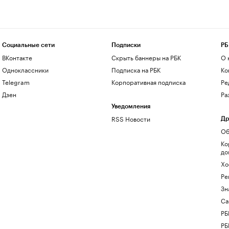
Социальные сети
Подписки
РБ
ВКонтакте
Скрыть баннеры на РБК
О 
Одноклассники
Подписка на РБК
Ко
Telegram
Корпоративная подписка
Ре
Дзен
Ра
Уведомления
RSS Новости
Др
Об
Ко
до
Хо
Ре
Зн
Са
РБ
РБ