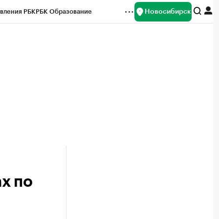
Новосибирск
вления РБК
РБК Образование
редитные рейтинги
Франшизы
Газета
ок наличной валюты
х по