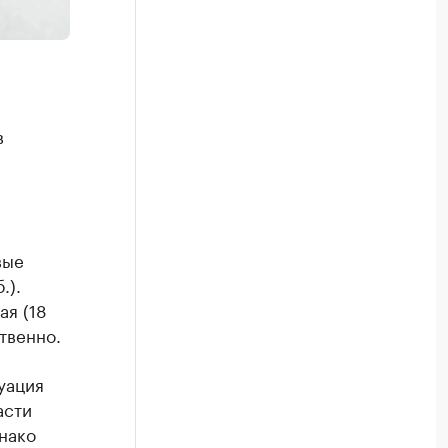
в
вые
.).
ая (18
ственно.
уация
асти
нако