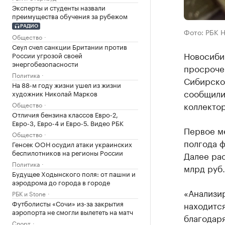
Эксперты и студенты назвали
преимущества обучения за рубежом
РАДИО
Фото: РБК 
Общество
Сеул счел санкции Британии против
Новосибир
России угрозой своей
энергобезопасности
просроче
Политика
Сибирско
На 88-м году жизни ушел из жизни
сообщили
художник Николай Марков
коллектор
Общество
Отличия бензина классов Евро-2,
Евро-3, Евро-4 и Евро-5. Видео РБК
Первое м
Общество
полгода ф
Генсек ООН осудил атаки украинских
беспилотников на регионы России
Далее рас
Политика
млрд руб.
Будущее Ходынского поля: от пашни и
аэродрома до города в городе
«Анализир
РБК и Stone
Футболисты «Сочи» из-за закрытия
находится
аэропорта не смогли вылететь на матч
благодар
Спорт