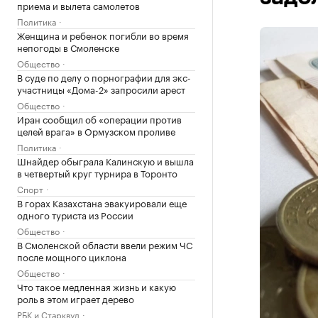
приема и вылета самолетов
Политика
Женщина и ребенок погибли во время
непогоды в Смоленске
Общество
В суде по делу о порнографии для экс-
участницы «Дома-2» запросили арест
Общество
Иран сообщил об «операции против
целей врага» в Ормузском проливе
Политика
Шнайдер обыграла Калинскую и вышла
в четвертый круг турнира в Торонто
Спорт
В горах Казахстана эвакуировали еще
одного туриста из России
Общество
В Смоленской области ввели режим ЧС
после мощного циклона
Общество
Что такое медленная жизнь и какую
роль в этом играет дерево
РБК и Старквуд