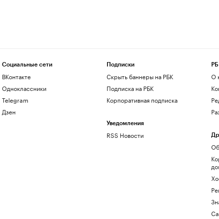
Социальные сети
Подписки
РБ
ВКонтакте
Скрыть баннеры на РБК
О 
Одноклассники
Подписка на РБК
Ко
Telegram
Корпоративная подписка
Ре
Дзен
Ра
Уведомления
RSS Новости
Др
Об
Ко
до
Хо
Ре
Зн
Са