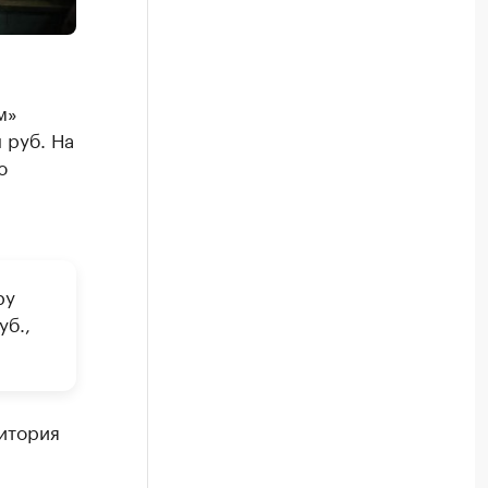
м»
 руб. На
ю
ру
уб.,
итория