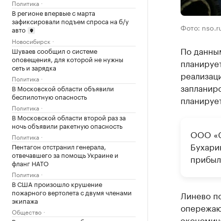
Политика
В регионе впервые с марта
зафиксировали подъем спроса на б/у
Фото: nso.r
авто
Новосибирск
По данны
Шуваев сообщил о системе
оповещения, для которой не нужны
планирует
сеть и зарядка
реализаци
Политика
запланиро
В Московской области объявили
беспилотную опасность
планирует
Политика
В Московской области второй раз за
ночь объявили ракетную опасность
ООО «С
Политика
Бухарин
Пентагон отстранил генерала,
отвечавшего за помощь Украине и
прибыль
фланг НАТО
Политика
В США произошло крушение
пожарного вертолета с двумя членами
Линево по
экипажа
опережаю
Общество
экономич