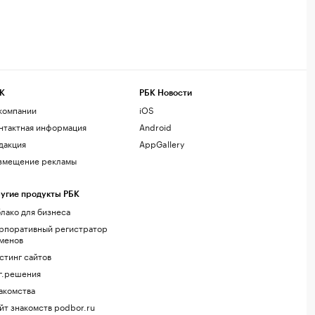
К
РБК Новости
компании
iOS
нтактная информация
Android
дакция
AppGallery
змещение рекламы
угие продукты РБК
лако для бизнеса
рпоративный регистратор
менов
стинг сайтов
г.решения
акомства
йт знакомств podbor.ru