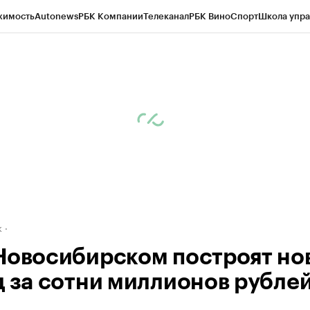
жимость
Autonews
РБК Компании
Телеканал
РБК Вино
Спорт
Школа упра
д
Стиль
Крипто
РБК Бизнес-среда
Дискуссионный клуб
Исследования
К
рагентов
Политика
Экономика
Бизнес
Технологии и медиа
Финансы
Рын
к
Новосибирском построят но
д за сотни миллионов рубле