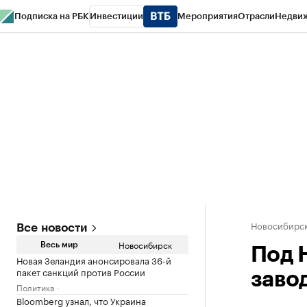
Подписка на РБК
Инвестиции
Мероприятия
Отрасли
Недви
РБК Курсы
РБК Life
Тренды
Визионеры
Национальные проекты
Горо
Спецпроекты СПб
Конференции СПб
Спецпроекты
Проверка конт
Новосибирс
Все новости
Новосибирск
Весь мир
Под 
Новая Зеландия анонсировала 36-й
пакет санкций против России
заво
Политика
Bloomberg узнал, что Украина