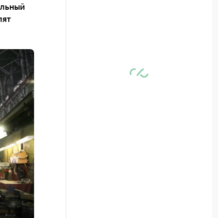
ельный
лят