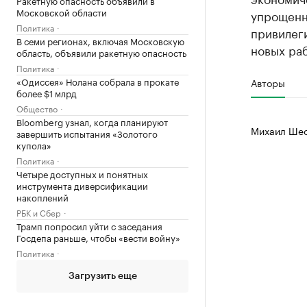
Ракетную опасность объявили в
Московской области
упрощенн
Политика
привилеги
В семи регионах, включая Московскую
новых ра
область, объявили ракетную опасность
Политика
«Одиссея» Нолана собрала в прокате
Авторы
более $1 млрд
Общество
Bloomberg узнал, когда планируют
Михаил Шес
завершить испытания «Золотого
купола»
Политика
Четыре доступных и понятных
инструмента диверсификации
накоплений
РБК и Сбер
Трамп попросил уйти с заседания
Госдепа раньше, чтобы «вести войну»
Политика
Загрузить еще