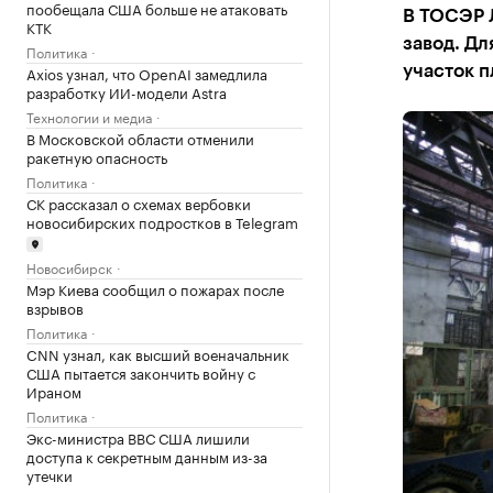
пообещала США больше не атаковать
В ТОСЭР 
КТК
завод. Дл
Политика
Axios узнал, что OpenAI замедлила
участок п
разработку ИИ-модели Astra
Технологии и медиа
В Московской области отменили
ракетную опасность
Политика
СК рассказал о схемах вербовки
новосибирских подростков в Telegram
Новосибирск
Мэр Киева сообщил о пожарах после
взрывов
Политика
CNN узнал, как высший военачальник
США пытается закончить войну с
Ираном
Политика
Экс-министра ВВС США лишили
доступа к секретным данным из-за
утечки