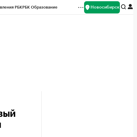
Новосибирск
вления РБК
РБК Образование
редитные рейтинги
Франшизы
Газета
ок наличной валюты
вый
й