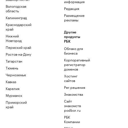
информация
Вологодская
Редакция
область
Размещение
Калининград
рекламы
Краснодарский
край
Другие
Нижний
продукты
Новгород
РБК
Пермский край
Облако для
бизнеса
Ростов-на-Дону
Корпоративный
Татарстан
регистратор
Тюмень
доменов
Черноземье
Хостинг
сайтов
Кавказ
Рег.решения
Карелия
Знакомства
Мурманск
Сайт
Приморский
знакомств
край
podbor.ru
РБК
Компании