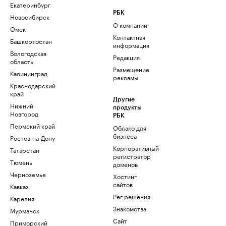
Екатеринбург
РБК
Новосибирск
О компании
Омск
Контактная
Башкортостан
информация
Вологодская
Редакция
область
Размещение
Калининград
рекламы
Краснодарский
край
Другие
Нижний
продукты
Новгород
РБК
Пермский край
Облако для
бизнеса
Ростов-на-Дону
Корпоративный
Татарстан
регистратор
Тюмень
доменов
Черноземье
Хостинг
сайтов
Кавказ
Рег.решения
Карелия
Знакомства
Мурманск
Сайт
Приморский