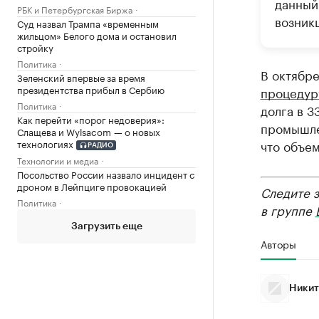
данный
РБК и Петербургская Биржа
возник
Суд назвал Трампа «временным
жильцом» Белого дома и остановил
стройку
Политика
В октябр
Зеленский впервые за время
президентства прибыл в Сербию
процедур
Политика
долга в 3
Как перейти «порог недоверия»:
промышле
Слащева и Wylsacom — о новых
технологиях
что объем
РАДИО
Технологии и медиа
Посольство России назвало инцидент с
дроном в Лейпциге провокацией
Следите 
Политика
в группе
Загрузить еще
Авторы
Никит