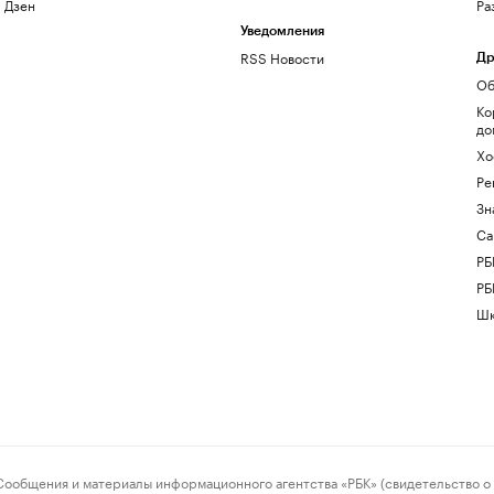
Дзен
Ра
Уведомления
RSS Новости
Др
Об
Ко
до
Хо
Ре
Зн
Са
РБ
РБ
Шк
ения и материалы информационного агентства «РБК» (свидетельство о 