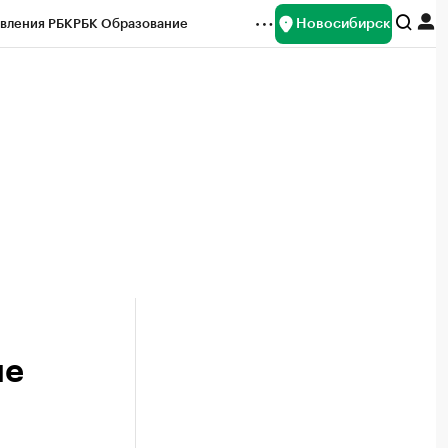
Новосибирск
вления РБК
РБК Образование
редитные рейтинги
Франшизы
Газета
ок наличной валюты
ие