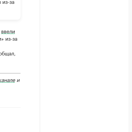
 из-за
»
ввели
» из-за
общал,
канале
и