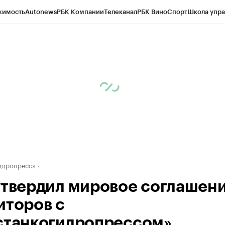
жимость
Autonews
РБК Компании
Телеканал
РБК Вино
Спорт
Школа упра
д
Стиль
Крипто
РБК Бизнес-среда
Дискуссионный клуб
Исследования
К
рагентов
Политика
Экономика
Бизнес
Технологии и медиа
Финансы
Рын
идропресс»
утвердил мировое соглашен
иторов с
станкогидропрессом»