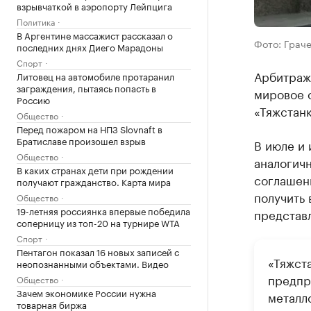
взрывчаткой в аэропорту Лейпцига
Политика
В Аргентине массажист рассказал о
Фото: Граче
последних днях Диего Марадоны
Спорт
Арбитраж
Литовец на автомобиле протаранил
заграждения, пытаясь попасть в
мировое 
Россию
«Тяжстанк
Общество
Перед пожаром на НПЗ Slovnaft в
Братиславе произошел взрыв
В июле и 
Общество
аналогичн
В каких странах дети при рождении
соглашен
получают гражданство. Карта мира
получить
Общество
19-летняя россиянка впервые победила
представ
соперницу из топ-20 на турнире WTA
Спорт
Пентагон показал 16 новых записей с
«Тяжст
неопознанными объектами. Видео
предпр
Общество
Зачем экономике России нужна
металл
товарная биржа