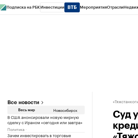
Подписка на РБК
Инвестиции
Мероприятия
Отрасли
Недви
РБК Курсы
РБК Life
Тренды
Визионеры
Национальные проекты
Горо
Спецпроекты СПб
Конференции СПб
Спецпроекты
Проверка конт
«Тяжстанког
Все новости
Новосибирск
Весь мир
Суд 
В США анонсировали новую мирную
сделку с Ираном «сегодня или завтра»
кред
Политика
Зачем инвестировать в торговые
«Тяж