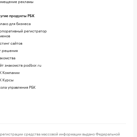
змещение рекламы
угие продукты РБК
лако для бизнеса
рпоративный регистратор
менов
стинг сайтов
г.решения
акомства
йт знакомств podbor.ru
К Компании
К Курсы
ола управления РБК
регистрации средства массовой информации выдано Федеральной