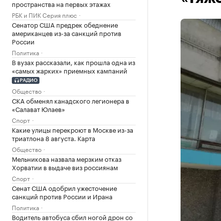
пространства на первых этажах
РБК и ПИК Серия плюс
Сенатор США предрек обеднение
американцев из-за санкций против
России
Политика
В вузах рассказали, как прошла одна из
«самых жарких» приемных кампаний
РАДИО
Общество
СКА обменял канадского легионера в
«Салават Юлаев»
Спорт
Какие улицы перекроют в Москве из-за
триатлона 8 августа. Карта
Общество
Мельникова назвала мерзким отказ
Хорватии в выдаче виз россиянам
Спорт
Сенат США одобрил ужесточение
санкций против России и Ирана
Политика
Водитель автобуса сбил ногой дрон со