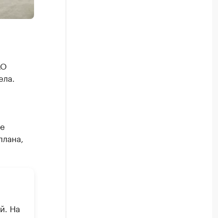
АО
ела.
не
плана,
й. На