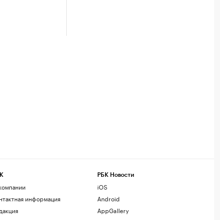
К
РБК Новости
компании
iOS
нтактная информация
Android
дакция
AppGallery