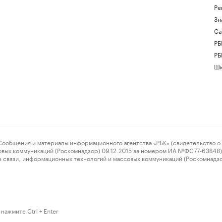
Ре
Зн
Са
РБ
РБ
Шк
ения и материалы информационного агентства «РБК» (свидетельство о 
овых коммуникаций (Роскомнадзор) 09.12.2015 за номером ИА №ФС77-63848) 
 связи, информационных технологий и массовых коммуникаций (Роскомнадз
нажмите Ctrl + Enter