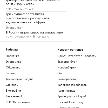
опыт «Норникеля»
РБК и Yandex Cloud
Три крупных порта Китая
приостановили работу из-за
надвигающегося тайфуна
Экономика
В России вырос спрос на аппаратные
криптокошельки. В чем дело
Крипто
Эксперты объяснили, зачем взрослым
получать дополнительное
Рубрики
Новости регионов
образование
Политика
Санкт-Петербург и область
РАДИО
Общество
Экономика
Екатеринбург
Wildberries сообщила о партнерских
Общество
Новосибирск
хабах для хранения товаров продавцов
Бизнес
Омск
Бизнес
Технологии и медиа
Башкортостан
Цены на медь показали самый долгий
период роста с 2020 года
Финансы
Вологодская область
Инвестиции
Биографии
Калининград
База знаний
Краснодарский край
Загрузить еще
РБК Образование
Нижний Новгород
Пермский край