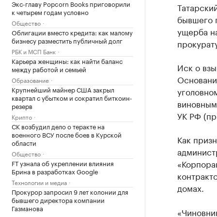
Экс-главу Popcorn Books приговорили
Татарски
к четырем годам условно
бывшего 
Общество
ущерба на
Облигации вместо кредита: как малому
бизнесу разместить публичный долг
прокурат
РБК и МСП Банк
Карьера женщины: как найти баланс
Иск о вз
между работой и семьей
Основани
Образование
Крупнейший майнер США закрыл
уголовном
квартал с убытком и сократил биткоин-
виновным 
резерв
УК РФ (п
Крипто
СК возбудил дело о теракте на
военного ВСУ после боев в Курской
Как призн
области
а
дминист
Общество
«Корпора
FT узнала об укреплении влияния
Брина в разработках Google
контракто
Технологии и медиа
домах.
Прокурор запросил 9 лет колонии для
бывшего директора компании
Газманова
«Чиновник