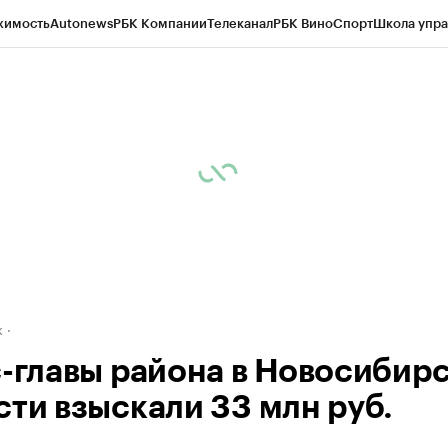
жимость
Autonews
РБК Компании
Телеканал
РБК Вино
Спорт
Школа упра
д
Стиль
Крипто
РБК Бизнес-среда
Дискуссионный клуб
Исследования
К
рагентов
Политика
Экономика
Бизнес
Технологии и медиа
Финансы
Рын
к
с-главы района в Новосибир
сти взыскали 33 млн руб.