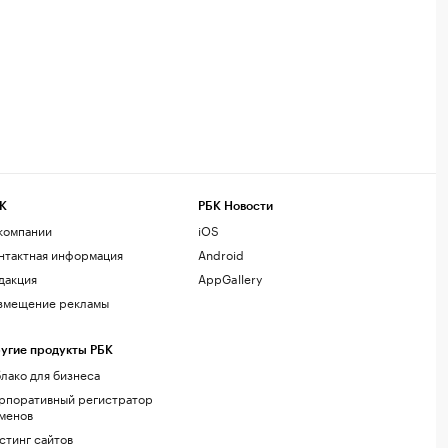
К
РБК Новости
компании
iOS
нтактная информация
Android
дакция
AppGallery
змещение рекламы
угие продукты РБК
лако для бизнеса
рпоративный регистратор
менов
стинг сайтов