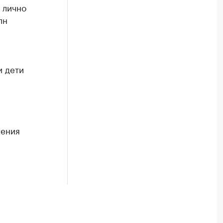
 лично
лн
и дети
шения