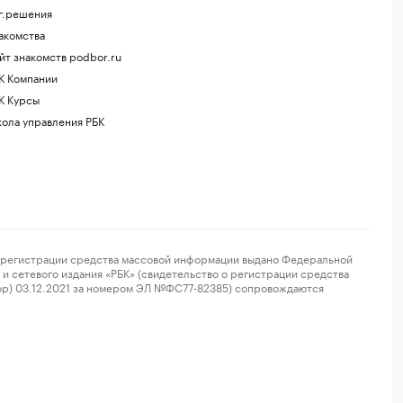
г.решения
акомства
йт знакомств podbor.ru
К Компании
К Курсы
ола управления РБК
регистрации средства массовой информации выдано Федеральной
и сетевого издания «РБК» (свидетельство о регистрации средства
ор) 03.12.2021 за номером ЭЛ №ФС77-82385) сопровождаются