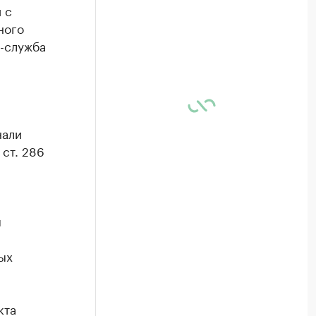
 с
ного
с-служба
нали
ст. 286
м
ых
кта