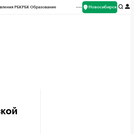
Новосибирск
вления РБК
РБК Образование
редитные рейтинги
Франшизы
Газета
ок наличной валюты
ской