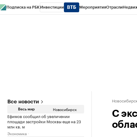
Подписка на РБК
Инвестиции
Мероприятия
Отрасли
Недви
РБК Курсы
РБК Life
Тренды
Визионеры
Национальные проекты
Горо
Спецпроекты СПб
Конференции СПб
Спецпроекты
Проверка конт
Новосибирс
Все новости
Новосибирск
Весь мир
С эк
Ефимов сообщил об увеличении
площади застройки Москвы еще на 23
обла
млн кв. м
Экономика