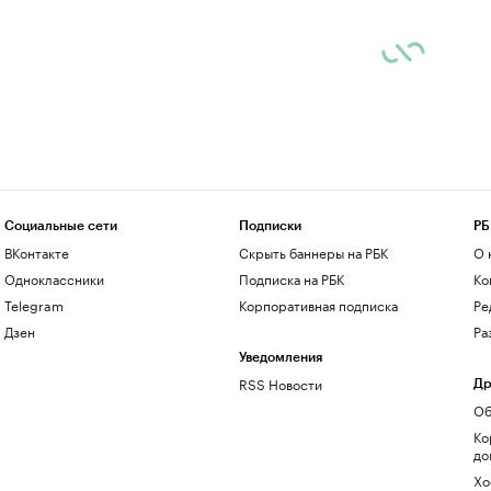
Социальные сети
Подписки
РБ
ВКонтакте
Скрыть баннеры на РБК
О 
Одноклассники
Подписка на РБК
Ко
Telegram
Корпоративная подписка
Ре
Дзен
Ра
Уведомления
RSS Новости
Др
Об
Ко
до
Хо