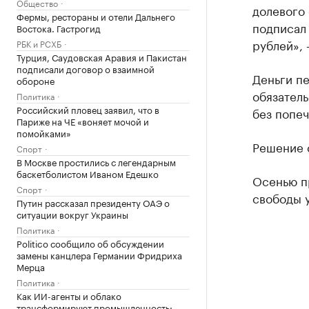
Общество
долевого 
Фермы, рестораны и отели Дальнего
подписал
Востока. Гастрогид
рублей», 
РБК и РСХБ
Турция, Саудовская Аравия и Пакистан
подписали договор о взаимной
Деньги пе
обороне
обязатель
Политика
Российский пловец заявил, что в
без попеч
Париже на ЧЕ «воняет мочой и
помойками»
Решение с
Спорт
В Москве простились с легендарным
баскетболистом Иваном Едешко
Осенью п
Спорт
свободы у
Путин рассказал президенту ОАЭ о
ситуации вокруг Украины
Политика
Politico сообщило об обсуждении
замены канцлера Германии Фридриха
Мерца
Политика
Как ИИ-агенты и облако
трансформируют промышленность: