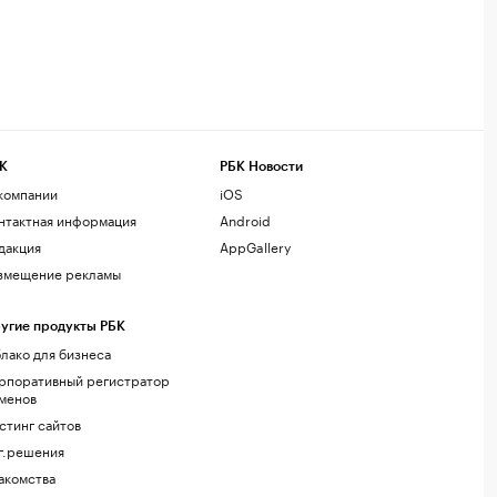
К
РБК Новости
компании
iOS
нтактная информация
Android
дакция
AppGallery
змещение рекламы
угие продукты РБК
лако для бизнеса
рпоративный регистратор
менов
стинг сайтов
г.решения
акомства