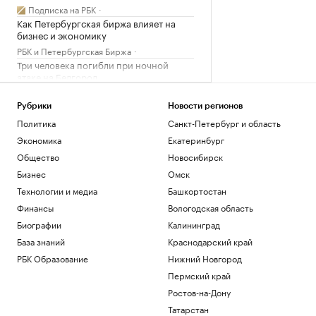
Подписка на РБК
Как Петербургская биржа влияет на
бизнес и экономику
РБК и Петербургская Биржа
Три человека погибли при ночной
атаке на Белгород
Политика
Число погибших в ходе протестов в
Рубрики
Новости регионов
пакистанской зоне Кашмира достигло
Политика
Санкт-Петербург и область
89
Экономика
Екатеринбург
Политика
Общество
Новосибирск
Хуситы атаковали беспилотником НПЗ
Aramco в Джизане
Бизнес
Омск
Общество
Технологии и медиа
Башкортостан
Финансы
Вологодская область
Загрузить еще
Биографии
Калининград
База знаний
Краснодарский край
РБК Образование
Нижний Новгород
Пермский край
Ростов-на-Дону
Татарстан