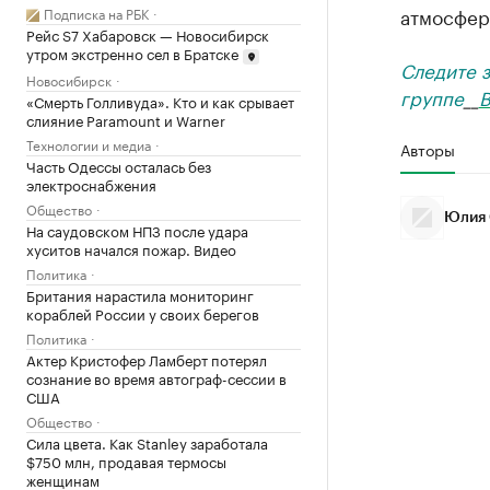
атмосфер
Подписка на РБК
Рейс S7 Хабаровск — Новосибирск
утром экстренно сел в Братске
Следите 
Новосибирск
группе
__
В
«Смерть Голливуда». Кто и как срывает
слияние Paramount и Warner
Технологии и медиа
Авторы
Часть Одессы осталась без
электроснабжения
Общество
Юлия 
На саудовском НПЗ после удара
хуситов начался пожар. Видео
Политика
Британия нарастила мониторинг
кораблей России у своих берегов
Политика
Актер Кристофер Ламберт потерял
сознание во время автограф-сессии в
США
Общество
Сила цвета. Как Stanley заработала
$750 млн, продавая термосы
женщинам