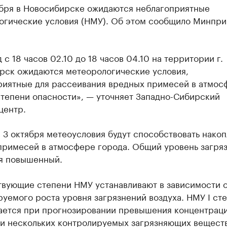
ября в Новосибирске ожидаются неблагоприятные
огические условия (НМУ). Об этом сообщило Минпр
 с 18 часов 02.10 до 18 часов 04.10 на территории г.
рск ожидаются метеорологические условия,
риятные для рассеивания вредных примесей в атмос
степени опасности», — уточняет Западно-Сибирский
центр.
 3 октября метеоусловия будут способствовать нако
примесей в атмосфере города. Общий уровень загря
я повышенный.
твующие степени НМУ устанавливают в зависимости 
уемого роста уровня загрязнений воздуха. НМУ I ст
ается при прогнозировании превышения концентрац
ли нескольких контролируемых загрязняющих веществ