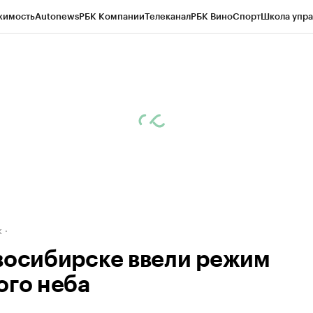
жимость
Autonews
РБК Компании
Телеканал
РБК Вино
Спорт
Школа упра
д
Стиль
Крипто
РБК Бизнес-среда
Дискуссионный клуб
Исследования
К
рагентов
Политика
Экономика
Бизнес
Технологии и медиа
Финансы
Рын
к
восибирске ввели режим
ого неба