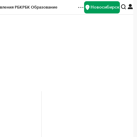
Новосибирск
вления РБК
РБК Образование
редитные рейтинги
Франшизы
Газета
ок наличной валюты