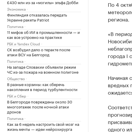
£430 млн из-за «могилы» эльфа Добби
По 4 окт
Экономика
метеорол
Финляндия отказалась передать
региона.
Украине ракеты Patriot
Политика
11 мифов об ИИ в промышленности — и
«В период
как все устроено на практике
Новосиби
РБК и Yandex Cloud
неблагоп
СК возбудил дело о теракте после
атаки ВСУ на Белгород
города I 
Политика
гидромет
На западе Словакии объявили режим
ЧС из-за пожара на военном полигоне
Начиная с
Общество
вредных 
В разные корзины: как сберечь
накопления в период турбулентности
ожидаетс
РБК и Сбер
В Белгороде повреждены около 30
Соответс
многоэтажек после ночной атаки
дронов
прогнозир
Политика
присваив
Как за 6 недель настроить свой мозг на
одного и
жизнь мечты — идеи нейрохирурга