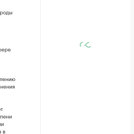
ироды
фере
плению
знения
от
епени
ии
 в