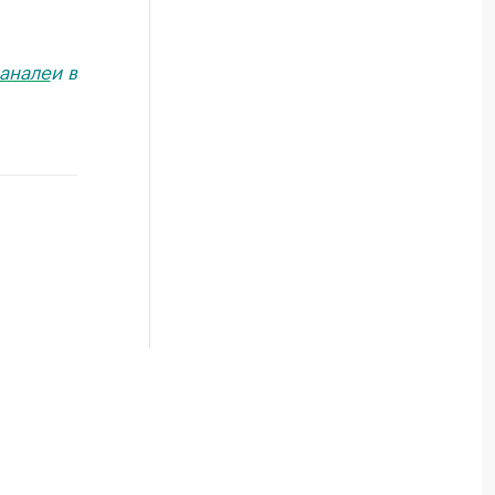
анале
и в