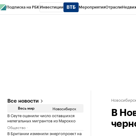
Подписка на РБК
Инвестиции
Мероприятия
Отрасли
Недви
РБК Курсы
РБК Life
Тренды
Визионеры
Национальные проекты
Горо
Спецпроекты СПб
Конференции СПб
Спецпроекты
Проверка конт
Новосибирс
Все новости
Новосибирск
Весь мир
В Но
В Сеуте оценили число оставшихся
нелегальных мигрантов из Марокко
черн
Общество
В Британии изменили энергопроект на