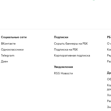
Социальные сети
Подписки
РБ
ВКонтакте
Скрыть баннеры на РБК
О 
Одноклассники
Подписка на РБК
Ко
Telegram
Корпоративная подписка
Ре
Дзен
Ра
Уведомления
RSS Новости
Др
Об
Ко
до
Хо
Ре
Зн