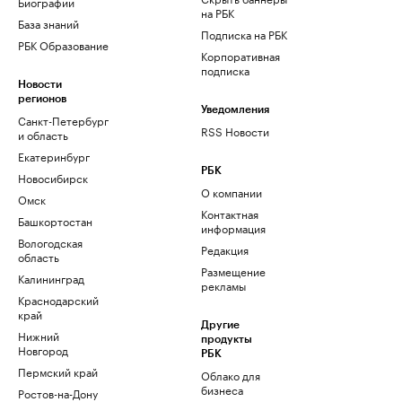
Биографии
на РБК
База знаний
Подписка на РБК
РБК Образование
Корпоративная
подписка
Новости
регионов
Уведомления
Санкт-Петербург
RSS Новости
и область
Екатеринбург
РБК
Новосибирск
О компании
Омск
Контактная
Башкортостан
информация
Вологодская
Редакция
область
Размещение
Калининград
рекламы
Краснодарский
край
Другие
Нижний
продукты
Новгород
РБК
Пермский край
Облако для
бизнеса
Ростов-на-Дону