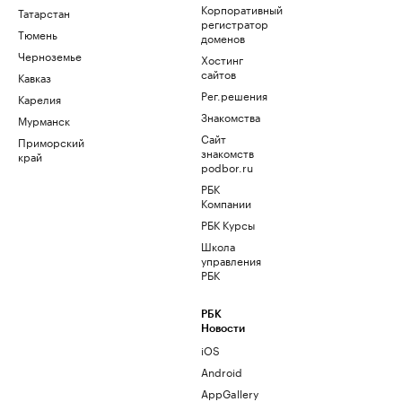
Корпоративный
Татарстан
регистратор
Тюмень
доменов
Черноземье
Хостинг
сайтов
Кавказ
Рег.решения
Карелия
Знакомства
Мурманск
Сайт
Приморский
знакомств
край
podbor.ru
РБК
Компании
РБК Курсы
Школа
управления
РБК
РБК
Новости
iOS
Android
AppGallery