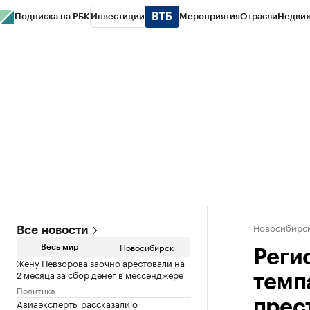
Подписка на РБК
Инвестиции
Мероприятия
Отрасли
Недви
РБК Курсы
РБК Life
Тренды
Визионеры
Национальные проекты
Горо
Спецпроекты СПб
Конференции СПб
Спецпроекты
Проверка конт
Новосибирс
Все новости
Новосибирск
Весь мир
Реги
Жену Невзорова заочно арестовали на
2 месяца за сбор денег в мессенджере
темп
Политика
Авиаэксперты рассказали о
прес