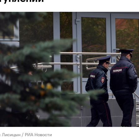
л Лисицын / РИА Новости