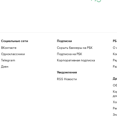
Социальные сети
Подписки
РБ
ВКонтакте
Скрыть баннеры на РБК
О 
Одноклассники
Подписка на РБК
Ко
Telegram
Корпоративная подписка
Ре
Дзен
Ра
Уведомления
RSS Новости
Др
Об
Ко
до
Хо
Ре
Зн