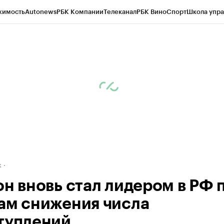
жимость
Autonews
РБК Компании
Телеканал
РБК Вино
Спорт
Школа упра
д
Стиль
Крипто
РБК Бизнес-среда
Дискуссионный клуб
Исследования
К
рагентов
Политика
Экономика
Бизнес
Технологии и медиа
Финансы
Рын
к
он вновь стал лидером в РФ 
ам снижения числа
туплений