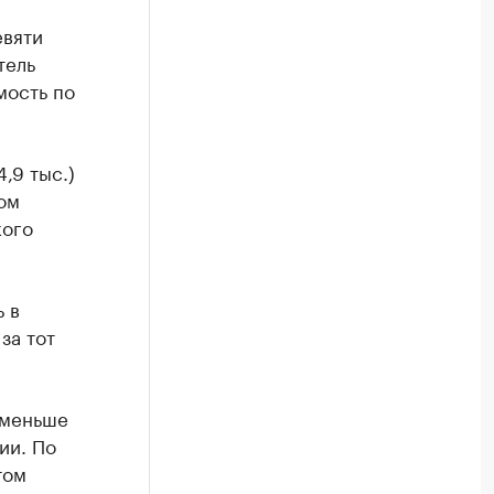
евяти
тель
ость по
,9 тыс.)
ом
кого
ь в
за тот
 меньше
ии. По
том