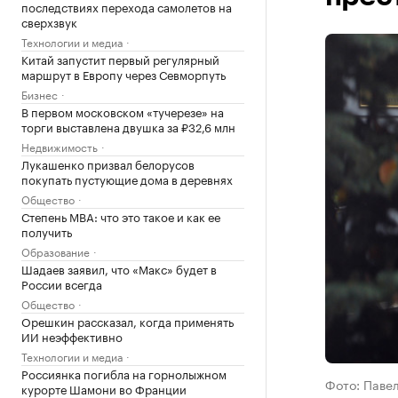
последствиях перехода самолетов на
сверхзвук
Технологии и медиа
Китай запустит первый регулярный
маршрут в Европу через Севморпуть
Бизнес
В первом московском «тучерезе» на
торги выставлена двушка за ₽32,6 млн
Недвижимость
Лукашенко призвал белорусов
покупать пустующие дома в деревнях
Общество
Степень MBA: что это такое и как ее
получить
Образование
Шадаев заявил, что «Макс» будет в
России всегда
Общество
Орешкин рассказал, когда применять
ИИ неэффективно
Технологии и медиа
Россиянка погибла на горнолыжном
Фото: Паве
курорте Шамони во Франции