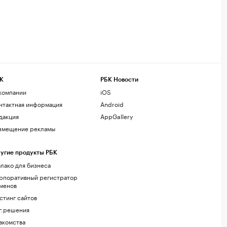
К
РБК Новости
компании
iOS
нтактная информация
Android
дакция
AppGallery
змещение рекламы
угие продукты РБК
лако для бизнеса
рпоративный регистратор
менов
стинг сайтов
г.решения
акомства