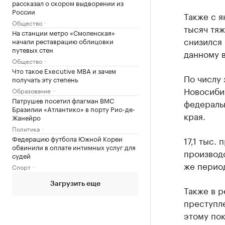
рассказал о скором выдворении из
России
Также с я
Общество
тысяч тяж
На станции метро «Смоленская»
снизился
начали реставрацию облицовки
путевых стен
данному 
Общество
Что такое Executive MBA и зачем
По числу 
получать эту степень
Новосибир
Образование
Патрушев посетил флагман ВМС
федераль
Бразилии «Атлантико» в порту Рио-де-
края.
Жанейро
Политика
Федерацию футбола Южной Кореи
17,1 тыс.
обвинили в оплате интимных услуг для
производс
судей
же перио
Спорт
Загрузить еще
Также в р
преступл
этому пок