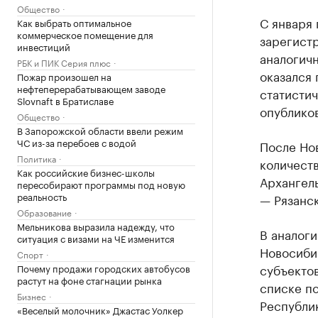
Общество
С января 
Как выбрать оптимальное
коммерческое помещение для
зарегистр
инвестиций
аналогич
РБК и ПИК Серия плюс
оказался 
Пожар произошел на
нефтеперерабатывающем заводе
статистич
Slovnaft в Братиславе
опублико
Общество
В Запорожской области ввели режим
ЧС из-за перебоев с водой
После Но
Политика
количеств
Как российские бизнес-школы
Архангель
пересобирают программы под новую
реальность
— Рязанск
Образование
Мельникова выразила надежду, что
В аналоги
ситуация с визами на ЧЕ изменится
Новосиби
Спорт
субъекто
Почему продажи городских автобусов
растут на фоне стагнации рынка
списке п
Бизнес
Республик
«Веселый молочник» Джастас Уолкер