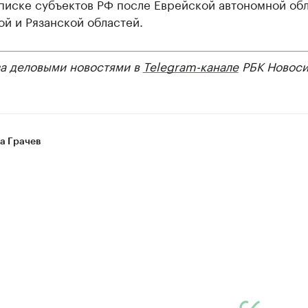
писке субъектов РФ после Еврейской автономной обл
й и Рязанской областей.
за деловыми новостями в
Telegram-канале
РБК Новоси
а Грачев