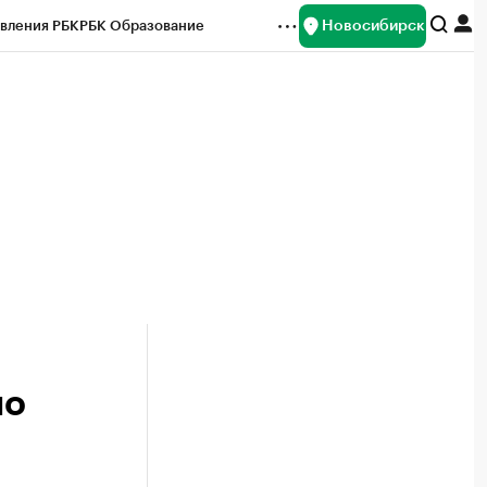
Новосибирск
вления РБК
РБК Образование
редитные рейтинги
Франшизы
Газета
ок наличной валюты
по