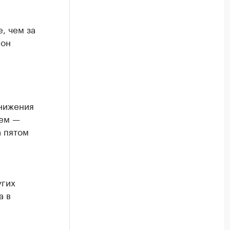
, чем за
ион
снижения
ьем —
а пятом
угих
а в