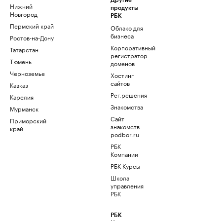
Другие
Нижний
продукты
Новгород
РБК
Пермский край
Облако для
бизнеса
Ростов-на-Дону
Корпоративный
Татарстан
регистратор
Тюмень
доменов
Черноземье
Хостинг
сайтов
Кавказ
Рег.решения
Карелия
Знакомства
Мурманск
Сайт
Приморский
знакомств
край
podbor.ru
РБК
Компании
РБК Курсы
Школа
управления
РБК
РБК