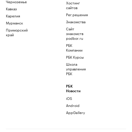
Черноземье
Хостинг
сайтов
Кавказ
Рег.решения
Карелия
Знакомства
Мурманск
Сайт
Приморский
знакомств
край
podbor.ru
РБК
Компании
РБК Курсы
Школа
управления
РБК
РБК
Новости
iOS
Android
AppGallery