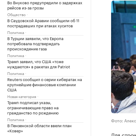
Во Внуково предупредили о задержках
рейсов из-за грозы
Общество
В Саудовской Аравии сообщили об 11
пострадавших при атаках хуситов
Политика
В Турции заявили, что Европа
потребовала подтверждать
происхождение газа
Политика
Трамп заявил, что США «тоже
нуждаются» в ракетах для Patriot
Политика
Reuters сообщил о серии кибератак на
крупнейшие финансовые компании
США
Новая категория
Трамп подписал указы,
ограничивающие право на
гражданство по рождению
Политика
Фото: Алекс
В Пензенской области ввели план
«Ковер»
Для стро