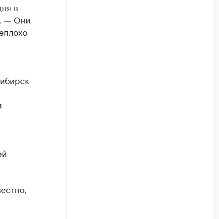
дня в
. — Они
неплохо
сибирск
я
ей
вестно,