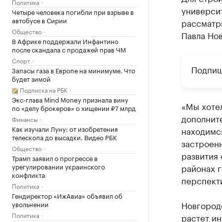
Политика
университ
Четыре человека погибли при взрыве в
автобусе в Сирии
рассматри
Общество
Павла Нов
В Африке поддержали Инфантино
после скандала с продажей прав ЧМ
Спорт
Подпиш
Запасы газа в Европе на минимуме. Что
будет зимой
Подписка на РБК
Экс-глава Mind Money признала вину
«Мы хотел
по «делу брокеров» о хищении ₽7 млрд
дополнит
Финансы
Как изучали Луну: от изобретения
находимся
телескопа до высадки. Видео РБК
застроен
Общество
развития 
Трамп заявил о прогрессе в
урегулировании украинского
районах г
конфликта
перспекти
Политика
Гендиректор «ИжАвиа» объявил об
Новгородо
увольнении
Политика
растет ин