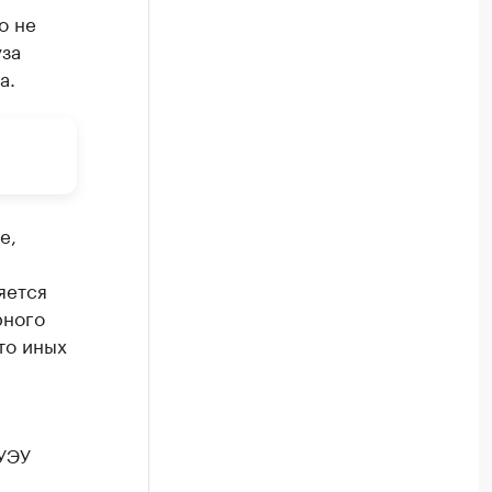
о не
уза
а.
е,
яется
рного
то иных
ГУЭУ