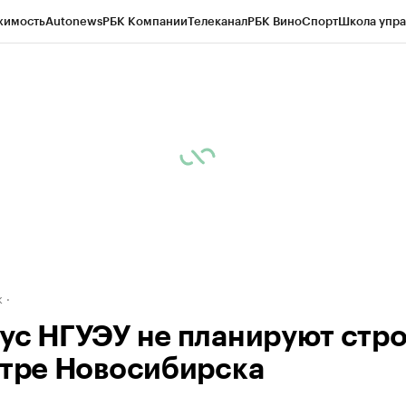
жимость
Autonews
РБК Компании
Телеканал
РБК Вино
Спорт
Школа упра
д
Стиль
Крипто
РБК Бизнес-среда
Дискуссионный клуб
Исследования
К
рагентов
Политика
Экономика
Бизнес
Технологии и медиа
Финансы
Рын
к
ус НГУЭУ не планируют стр
нтре Новосибирска