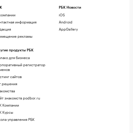
К
РБК Новости
компании
iOS
нтактная информация
Android
дакция
AppGallery
змещение рекламы
угие продукты РБК
лако для бизнеса
рпоративный регистратор
менов
стинг сайтов
г.решения
акомства
йт знакомств podbor.ru
К Компании
К Курсы
ола управления РБК