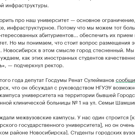
ой инфраструктуры.
ворить про наш университет — основное ограничение
же, инфраструктурное. Потому что мы можем тот бол
нтересованных абитуриентов... обеспечить их прием 
ет. Но мы понимаем, что стоит вопрос размещения э
в. Новосибирск в этом смысле город стесненный. Мы
уждаем, как этих иностранных студентов качественн
ь», — подчеркнул ректор.
того года депутат Госдумы Ренат Сулейманов
сообщи
рск, что он обсуждал с руководством НГУЭУ возможн
 кампуса университета на территории бывшей Город
нной клинической больницы № 1 на ул. Семьи Шамши
ждали межвузовские кампусы. У нас один строится [
ского государственного университета], но он очень
ком районе Новосибирска]. Студенты городских вузо