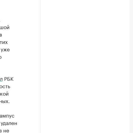
,
ьшой
в
тих
 уже
о
л
РБК
ость
ской
ных.
кампус
 удален
в не