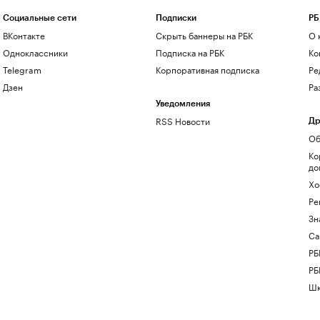
Социальные сети
Подписки
РБ
ВКонтакте
Скрыть баннеры на РБК
О 
Одноклассники
Подписка на РБК
Ко
Telegram
Корпоративная подписка
Ре
Дзен
Ра
Уведомления
RSS Новости
Др
Об
Ко
до
Хо
Ре
Зн
Са
РБ
РБ
Шк