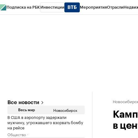
Подписка на РБК
Инвестиции
Мероприятия
Отрасли
Недви
РБК Курсы
РБК Life
Тренды
Визионеры
Национальные проекты
Горо
Спецпроекты СПб
Конференции СПб
Спецпроекты
Проверка конт
Новосибирс
Все новости
Новосибирск
Весь мир
Камп
В США в аэропорту задержали
мужчину, угрожавшего взорвать бомбу
в це
на рейсе
Общество