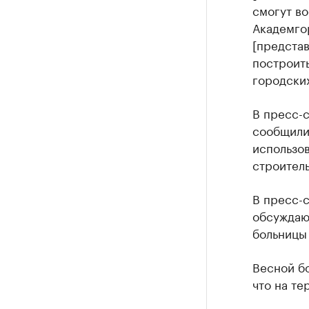
смогут во
Академго
[представ
построит
городских
В пресс-
сообщили,
использо
строитель
В пресс-с
обсуждаю
больницы 
Весной бо
что на т