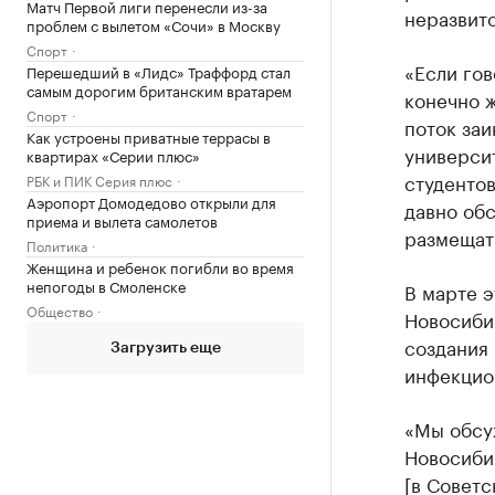
Матч Первой лиги перенесли из-за
неразвит
проблем с вылетом «Сочи» в Москву
Спорт
«Если го
Перешедший в «Лидс» Траффорд стал
самым дорогим британским вратарем
конечно 
Спорт
поток заи
Как устроены приватные террасы в
университ
квартирах «Серии плюс»
студенто
РБК и ПИК Серия плюс
Аэропорт Домодедово открыли для
давно обс
приема и вылета самолетов
размещат
Политика
Женщина и ребенок погибли во время
непогоды в Смоленске
В марте э
Общество
Новосиби
создания
Загрузить еще
инфекцио
«Мы обсу
Новосибир
[в Советс