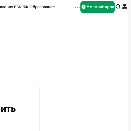
Новосибирск
вления РБК
РБК Образование
редитные рейтинги
Франшизы
Газета
ок наличной валюты
оить