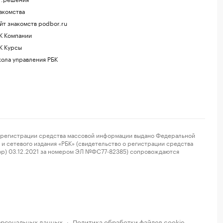
акомства
йт знакомств podbor.ru
К Компании
К Курсы
ола управления РБК
регистрации средства массовой информации выдано Федеральной
и сетевого издания «РБК» (свидетельство о регистрации средства
ор) 03.12.2021 за номером ЭЛ №ФС77-82385) сопровождаются
ерсональных данных
Политика обработки файлов cookie
·