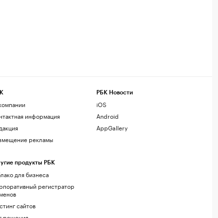
К
РБК Новости
компании
iOS
нтактная информация
Android
дакция
AppGallery
змещение рекламы
угие продукты РБК
лако для бизнеса
рпоративный регистратор
менов
стинг сайтов
г.решения