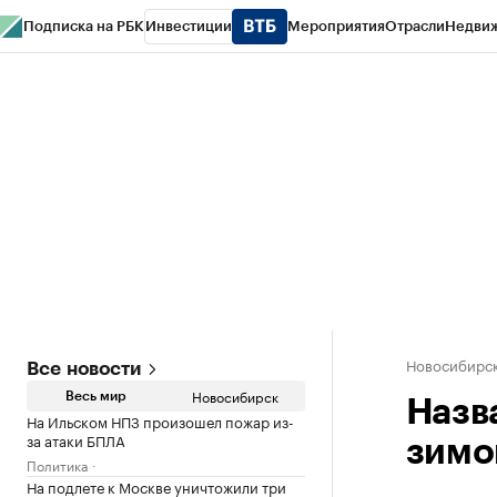
Подписка на РБК
Инвестиции
Мероприятия
Отрасли
Недви
РБК Курсы
РБК Life
Тренды
Визионеры
Национальные проекты
Горо
Спецпроекты СПб
Конференции СПб
Спецпроекты
Проверка конт
Новосибирс
Все новости
Новосибирск
Весь мир
Назв
На Ильском НПЗ произошел пожар из-
за атаки БПЛА
зимо
Политика
На подлете к Москве уничтожили три