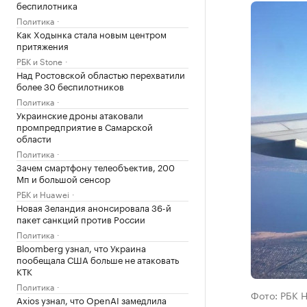
беспилотника
Политика
Как Ходынка стала новым центром
притяжения
РБК и Stone
Над Ростовской областью перехватили
более 30 беспилотников
Политика
Украинские дроны атаковали
промпредприятие в Самарской
области
Политика
Зачем смартфону телеобъектив, 200
Мп и большой сенсор
РБК и Huawei
Новая Зеландия анонсировала 36-й
пакет санкций против России
Политика
Bloomberg узнал, что Украина
пообещала США больше не атаковать
КТК
Политика
Фото: РБК 
Axios узнал, что OpenAI замедлила