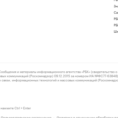
Зн
Са
РБ
РБ
Шк
ения и материалы информационного агентства «РБК» (свидетельство о 
овых коммуникаций (Роскомнадзор) 09.12.2015 за номером ИА №ФС77-63848) 
 связи, информационных технологий и массовых коммуникаций (Роскомнадз
нажмите Ctrl + Enter
Пользовательское соглашение
Политика в отношении обработки п
·