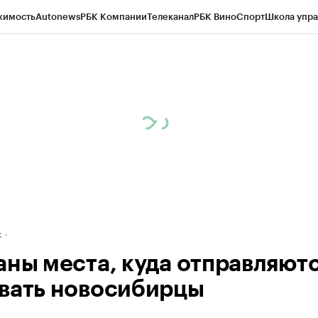
жимость
Autonews
РБК Компании
Телеканал
РБК Вино
Спорт
Школа упра
д
Стиль
Крипто
РБК Бизнес-среда
Дискуссионный клуб
Исследования
К
рагентов
Политика
Экономика
Бизнес
Технологии и медиа
Финансы
Рын
к
аны места, куда отправляют
вать новосибирцы