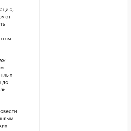
урцию,
руют
ть
 этом
беж
ом
еплых
м до
ль
ровести
ошлым
ких