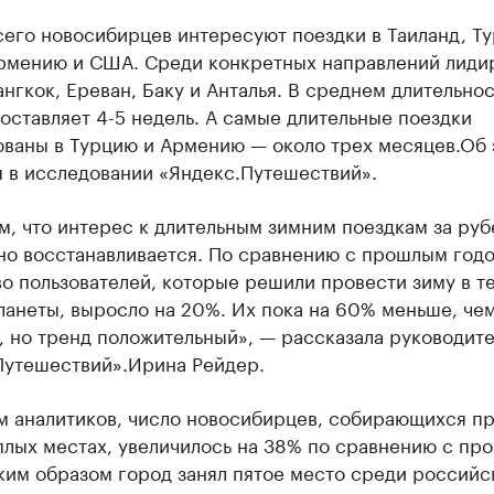
его новосибирцев интересуют поездки в Таиланд, Т
рмению и США. Среди конкретных направлений лиди
ангкок, Ереван, Баку и Анталья. В среднем длительнос
оставляет 4-5 недель. А самые длительные поездки
ованы в Турцию и Армению — около трех месяцев.Об
я в исследовании «Яндекс.Путешествий».
, что интерес к длительным зимним поездкам за ру
но восстанавливается. По сравнению с прошлым год
о пользователей, которые решили провести зиму в т
ланеты, выросло на 20%. Их пока на 60% меньше, че
 но тренд положительный», — рассказала руководите
Путешествий».Ирина Рейдер.
м аналитиков, число новосибирцев, собирающихся п
плых местах, увеличилось на 38% по сравнению с пр
ким образом город занял пятое место среди российс