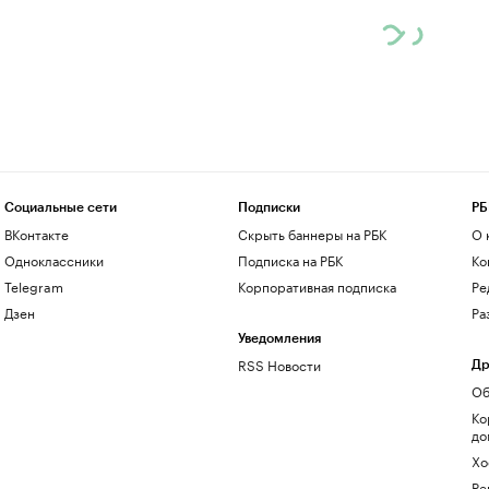
Социальные сети
Подписки
РБ
ВКонтакте
Скрыть баннеры на РБК
О 
Одноклассники
Подписка на РБК
Ко
Telegram
Корпоративная подписка
Ре
Дзен
Ра
Уведомления
RSS Новости
Др
Об
Ко
до
Хо
Ре