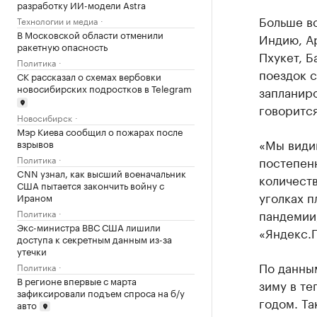
разработку ИИ-модели Astra
Больше вс
Технологии и медиа
В Московской области отменили
Индию, А
ракетную опасность
Пхукет, Б
Политика
поездок с
СК рассказал о схемах вербовки
новосибирских подростков в Telegram
запланир
говоритс
Новосибирск
Мэр Киева сообщил о пожарах после
«Мы видим
взрывов
Политика
постепен
CNN узнал, как высший военачальник
количеств
США пытается закончить войну с
уголках п
Ираном
пандемии,
Политика
Экс-министра ВВС США лишили
«Яндекс.
доступа к секретным данным из-за
утечки
По данны
Политика
В регионе впервые с марта
зиму в те
зафиксировали подъем спроса на б/у
годом. Та
авто