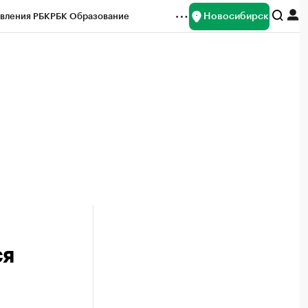
Новосибирск
вления РБК
РБК Образование
редитные рейтинги
Франшизы
Газета
ок наличной валюты
ся