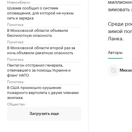
миллионни
Новосибирск
Шуваев сообщил о системе
зимовать 
оповещения, для которой не нужны
сеть и зарядка
Среди ро
Политика
зимой пол
В Московской области объявили
беспилотную опасность
Ланка.
Политика
В Московской области второй раз за
Авторы
ночь объявили ракетную опасность
Политика
Пентагон отстранил генерала,
отвечавшего за помощь Украине и
Михаи
фланг НАТО
Политика
В США произошло крушение
пожарного вертолета с двумя членами
экипажа
Общество
Загрузить еще