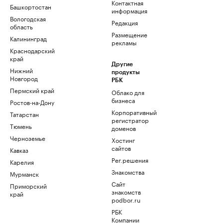
Контактная
Башкортостан
информация
Вологодская
Редакция
область
Размещение
Калининград
рекламы
Краснодарский
край
Другие
Нижний
продукты
Новгород
РБК
Пермский край
Облако для
бизнеса
Ростов-на-Дону
Корпоративный
Татарстан
регистратор
Тюмень
доменов
Черноземье
Хостинг
сайтов
Кавказ
Рег.решения
Карелия
Знакомства
Мурманск
Сайт
Приморский
знакомств
край
podbor.ru
РБК
Компании