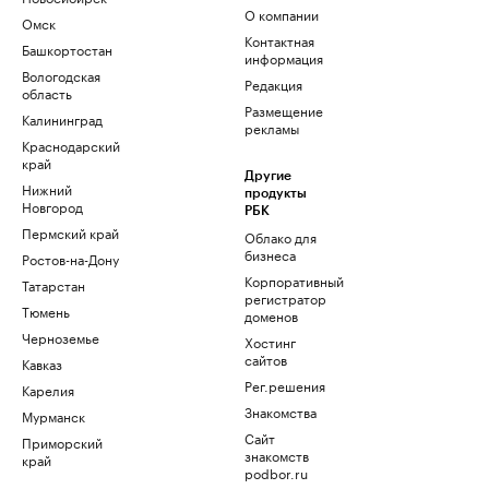
О компании
Омск
Контактная
Башкортостан
информация
Вологодская
Редакция
область
Размещение
Калининград
рекламы
Краснодарский
край
Другие
Нижний
продукты
Новгород
РБК
Пермский край
Облако для
бизнеса
Ростов-на-Дону
Корпоративный
Татарстан
регистратор
Тюмень
доменов
Черноземье
Хостинг
сайтов
Кавказ
Рег.решения
Карелия
Знакомства
Мурманск
Сайт
Приморский
знакомств
край
podbor.ru