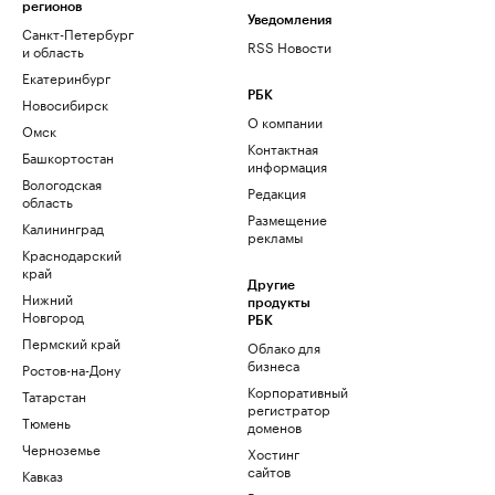
регионов
Уведомления
Санкт-Петербург
RSS Новости
и область
Екатеринбург
РБК
Новосибирск
О компании
Омск
Контактная
Башкортостан
информация
Вологодская
Редакция
область
Размещение
Калининград
рекламы
Краснодарский
край
Другие
Нижний
продукты
Новгород
РБК
Пермский край
Облако для
бизнеса
Ростов-на-Дону
Корпоративный
Татарстан
регистратор
Тюмень
доменов
Черноземье
Хостинг
сайтов
Кавказ