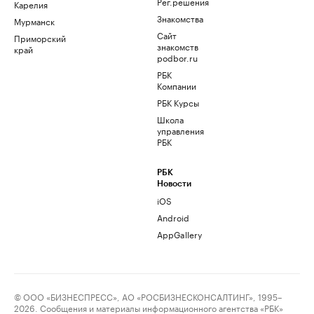
Рег.решения
Карелия
Знакомства
Мурманск
Сайт
Приморский
знакомств
край
podbor.ru
РБК
Компании
РБК Курсы
Школа
управления
РБК
РБК
Новости
iOS
Android
AppGallery
© ООО «БИЗНЕСПРЕСС», АО «РОСБИЗНЕСКОНСАЛТИНГ», 1995–
2026. Сообщения и материалы информационного агентства «РБК»