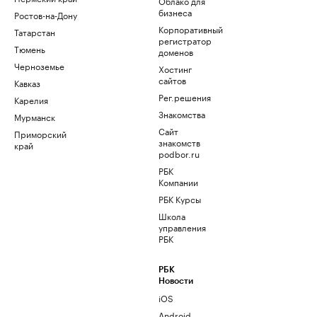
Облако для
бизнеса
Ростов-на-Дону
Корпоративный
Татарстан
регистратор
Тюмень
доменов
Черноземье
Хостинг
сайтов
Кавказ
Рег.решения
Карелия
Знакомства
Мурманск
Сайт
Приморский
знакомств
край
podbor.ru
РБК
Компании
РБК Курсы
Школа
управления
РБК
РБК
Новости
iOS
Android