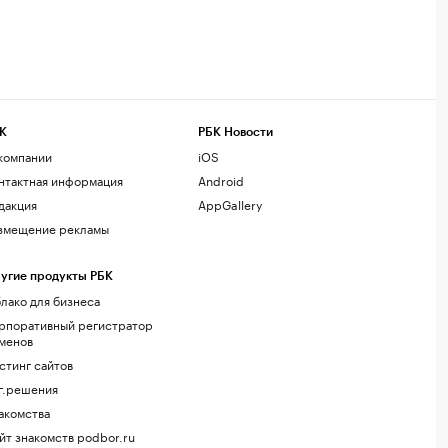
К
РБК Новости
компании
iOS
нтактная информация
Android
дакция
AppGallery
змещение рекламы
угие продукты РБК
лако для бизнеса
рпоративный регистратор
менов
стинг сайтов
г.решения
акомства
йт знакомств podbor.ru