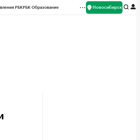
Новосибирск
вления РБК
РБК Образование
редитные рейтинги
Франшизы
Газета
ок наличной валюты
и