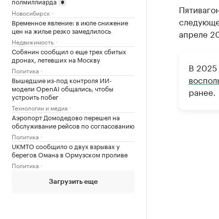
полмиллиарда
Пятивагон
Новосибирск
следующег
Временное явление: в июле снижение
цен на жилье резко замедлилось
апреле 2
Недвижимость
Собянин сообщил о еще трех сбитых
дронах, летевших на Москву
В 2025
Политика
воспол
Вышедшие из-под контроля ИИ-
модели OpenAI общались, чтобы
ранее.
устроить побег
Технологии и медиа
Аэропорт Домодедово перешел на
обслуживание рейсов по согласованию
Политика
UKMTO сообщило о двух взрывах у
берегов Омана в Ормузском проливе
Политика
Загрузить еще