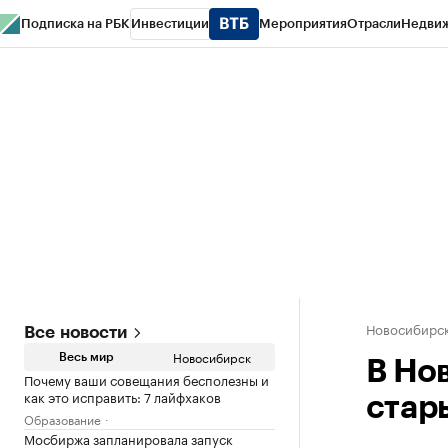
Подписка на РБК
Инвестиции
Мероприятия
Отрасли
Недви
РБК Курсы
РБК Life
Тренды
Визионеры
Национальные проекты
Горо
Спецпроекты СПб
Конференции СПб
Спецпроекты
Проверка конт
Новосибирс
Все новости
Новосибирск
Весь мир
В Но
Почему ваши совещания бесполезны и
как это исправить: 7 лайфхаков
стар
Образование
Мосбиржа запланировала запуск