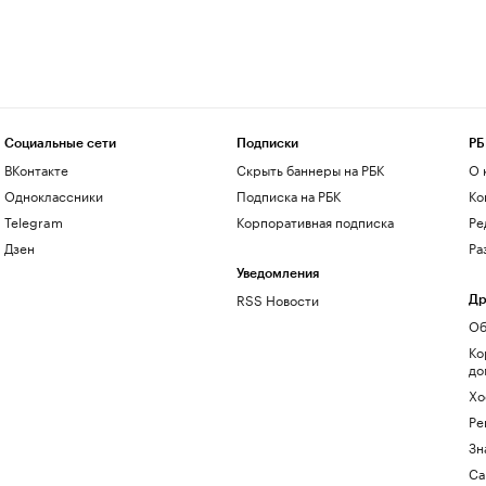
Социальные сети
Подписки
РБ
ВКонтакте
Скрыть баннеры на РБК
О 
Одноклассники
Подписка на РБК
Ко
Telegram
Корпоративная подписка
Ре
Дзен
Ра
Уведомления
RSS Новости
Др
Об
Ко
до
Хо
Ре
Зн
Са