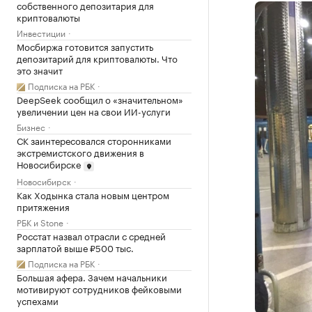
собственного депозитария для
криптовалюты
Инвестиции
Мосбиржа готовится запустить
депозитарий для криптовалюты. Что
это значит
Подписка на РБК
DeepSeek сообщил о «значительном»
увеличении цен на свои ИИ-услуги
Бизнес
СК заинтересовался сторонниками
экстремистского движения в
Новосибирске
Новосибирск
Как Ходынка стала новым центром
притяжения
РБК и Stone
Росстат назвал отрасли с средней
зарплатой выше ₽500 тыс.
Подписка на РБК
Большая афера. Зачем начальники
мотивируют сотрудников фейковыми
успехами