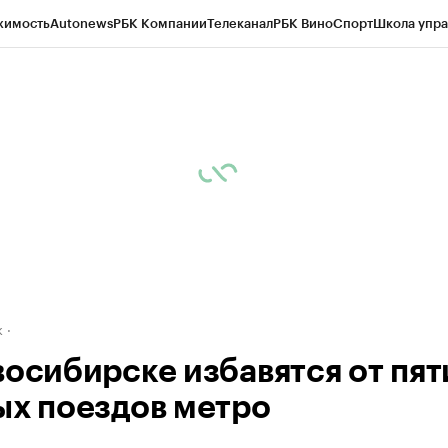
жимость
Autonews
РБК Компании
Телеканал
РБК Вино
Спорт
Школа упра
д
Стиль
Крипто
РБК Бизнес-среда
Дискуссионный клуб
Исследования
К
рагентов
Политика
Экономика
Бизнес
Технологии и медиа
Финансы
Рын
к
восибирске избавятся от пят
ых поездов метро