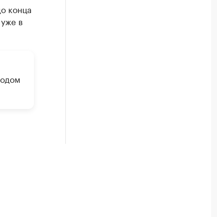
до конца
 уже в
годом