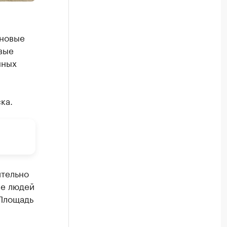
 новые
вые
нных
ка.
ительно
ие людей
«Площадь