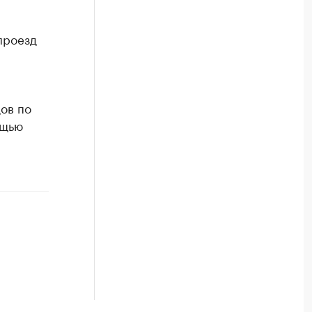
проезд
ов по
ощью