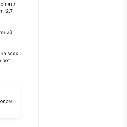
о пяти
 12,7
гений
на всех
нает
годом