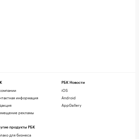
К
РБК Новости
компании
iOS
нтактная информация
Android
дакция
AppGallery
змещение рекламы
угие продукты РБК
лако для бизнеса