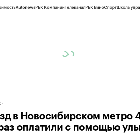
жимость
Autonews
РБК Компании
Телеканал
РБК Вино
Спорт
Школа упра
д
Стиль
Крипто
РБК Бизнес-среда
Дискуссионный клуб
Исследования
К
рагентов
Политика
Экономика
Бизнес
Технологии и медиа
Финансы
Рын
к
зд в Новосибирском метро 
 раз оплатили с помощью ул