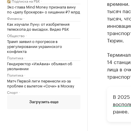
Подписка на РБК
времени. 
Экс-глава Mind Money признала вину
тысяч пас
по «делу брокеров» о хищении ₽7 млрд
тысяч, чт
Финансы
Как изучали Луну: от изобретения
инноваци
телескопа до высадки. Видео РБК
транспор
Общество
Тюрин.
Трамп заявил о прогрессе в
урегулировании украинского
конфликта
Терминал
Политика
14 станци
Гендиректор «ИжАвиа» объявил об
лица в оч
увольнении
Политика
транспор
Матч Первой лиги перенесли из-за
проблем с вылетом «Сочи» в Москву
Спорт
В 2025
воспол
Загрузить еще
ранее.