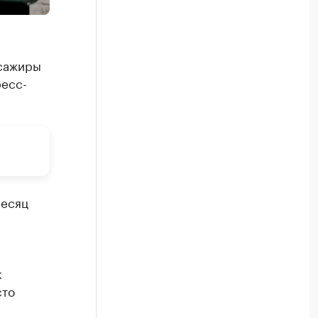
ссажиры
ресс-
месяц
к
сто