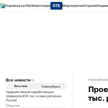
Подписка на РБК
Инвестиции
Мероприятия
Отрасли
Недви
РБК Курсы
РБК Life
Тренды
Визионеры
Национальные проекты
Горо
Спецпроекты СПб
Конференции СПб
Спецпроекты
Проверка конт
Новосибирс
Все новости
Новосибирск
Весь мир
Прое
Средняя пенсия неработающих
превысила ₽35 тыс. в семи регионах
тыс.
России
Общество