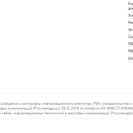
Ко
до
Хо
Ре
Зн
Са
РБ
РБ
Шк
ения и материалы информационного агентства «РБК» (свидетельство о 
овых коммуникаций (Роскомнадзор) 09.12.2015 за номером ИА №ФС77-63848) 
 связи, информационных технологий и массовых коммуникаций (Роскомнадз