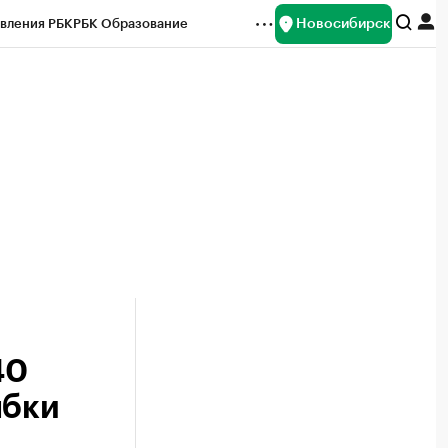
Новосибирск
вления РБК
РБК Образование
редитные рейтинги
Франшизы
Газета
ок наличной валюты
40
ыбки