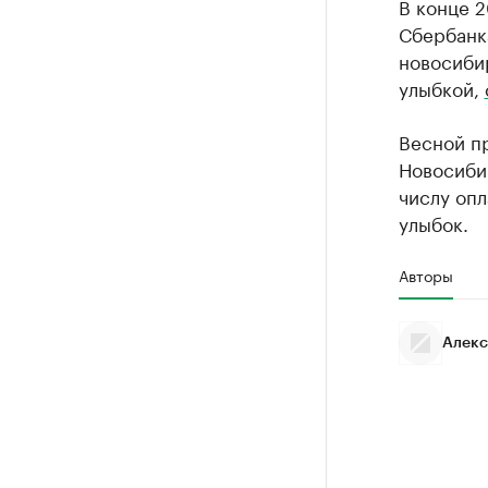
В конце 
Сбербанк
новосибир
улыбкой,
Весной п
Новосиб
числу оп
улыбок.
Авторы
Алекс