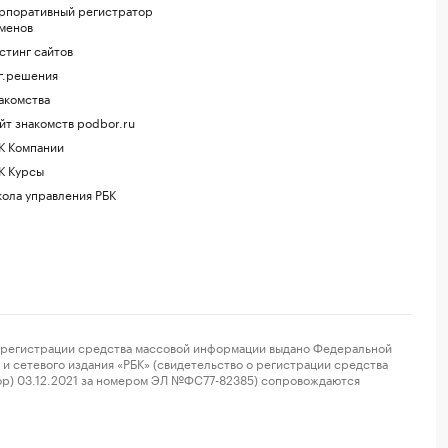
рпоративный регистратор
менов
стинг сайтов
г.решения
акомства
йт знакомств podbor.ru
К Компании
К Курсы
ола управления РБК
регистрации средства массовой информации выдано Федеральной
и сетевого издания «РБК» (свидетельство о регистрации средства
ор) 03.12.2021 за номером ЭЛ №ФС77-82385) сопровождаются