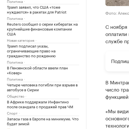
Политика
Трамп заявил, что США «тоже
нуждаются» в ракетах для Patriot
Фото: Алек
Политика
Reuters сообщил о серии кибератак на
С ноября
крупнейшие финансовые компании
оплатили 
США
службе пр
Новая категория
Трамп подписал указы,
ограничивающие право на
гражданство по рождению
Подпиш
Политика
В Пензенской области ввели план
«Ковер»
Политика
В Минтра
Четыре человека погибли при взрыве в
число тра
автобусе в Сирии
функцией 
Общество
В Африке поддержали Инфантино
после скандала с продажей прав ЧМ
«Мы види
Спорт
основного
Запасы газа в Европе на минимуме. Что
будет зимой
технолог