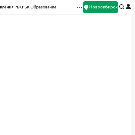
Новосибирск
вления РБК
РБК Образование
редитные рейтинги
Франшизы
Газета
ок наличной валюты