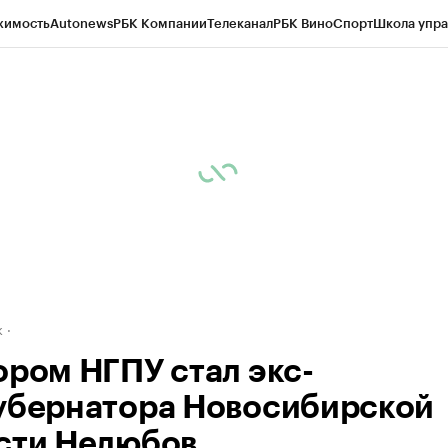
жимость
Autonews
РБК Компании
Телеканал
РБК Вино
Спорт
Школа упра
д
Стиль
Крипто
РБК Бизнес-среда
Дискуссионный клуб
Исследования
К
рагентов
Политика
Экономика
Бизнес
Технологии и медиа
Финансы
Рын
к
ором НГПУ стал экс-
убернатора Новосибирской
сти Нелюбов