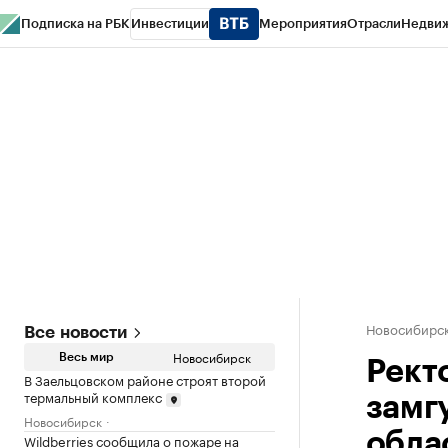
Подписка на РБК
Инвестиции
Мероприятия
Отрасли
Недви
РБК Курсы
РБК Life
Тренды
Визионеры
Национальные проекты
Горо
Спецпроекты СПб
Конференции СПб
Спецпроекты
Проверка конт
Новосибирс
Все новости
Новосибирск
Весь мир
Рект
В Заельцовском районе строят второй
термальный комплекс
замг
Новосибирск
обла
Wildberries сообщила о пожаре на