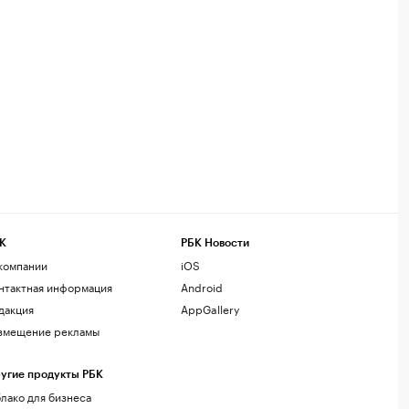
К
РБК Новости
компании
iOS
нтактная информация
Android
дакция
AppGallery
змещение рекламы
угие продукты РБК
лако для бизнеса