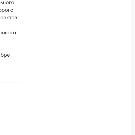
льного
орого
роектов
рового
ябре