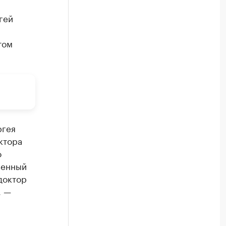
гей
том
ргея
ктора
о
венный
доктор
, —