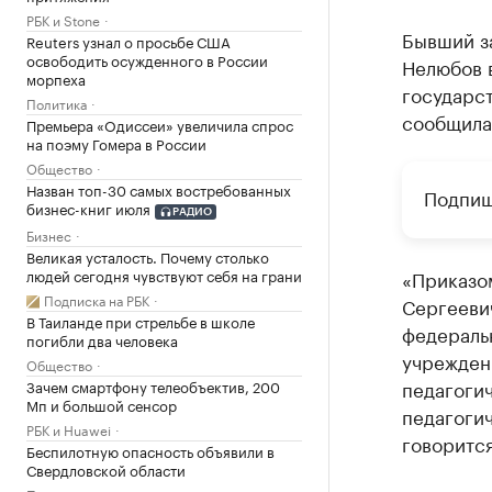
РБК и Stone
Бывший з
Reuters узнал о просьбе США
освободить осужденного в России
Нелюбов 
морпеха
государст
Политика
сообщила
Премьера «Одиссеи» увеличила спрос
на поэму Гомера в России
Общество
Назван топ-30 самых востребованных
Подпиш
бизнес-книг июля
РАДИО
Бизнес
Великая усталость. Почему столько
людей сегодня чувствуют себя на грани
«Приказо
Подписка на РБК
Сергеевич
В Таиланде при стрельбе в школе
федераль
погибли два человека
учрежден
Общество
педагогич
Зачем смартфону телеобъектив, 200
Мп и большой сенсор
педагоги
РБК и Huawei
говоритс
Беспилотную опасность объявили в
Свердловской области