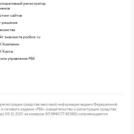
рпоративный регистратор
менов
стинг сайтов
г.решения
акомства
йт знакомств podbor.ru
К Компании
К Курсы
ола управления РБК
регистрации средства массовой информации выдано Федеральной
и сетевого издания «РБК» (свидетельство о регистрации средства
ор) 03.12.2021 за номером ЭЛ №ФС77-82385) сопровождаются