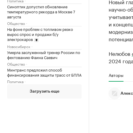
Политика
Новый гла
Синоптик допустил обновление
научно-об
температурного рекорда в Москве 7
учитывае
августа
и концепц
Общество
На фоне проблем с топливом резко
модерниз
вырос спрос и продажи б/у
потенциал
электрокаров
Новосибирск
Умерла заслуженный тренер России по
Нелюбов
фехтованию Фаина Саевич
2024 год
Общество
Минтранс предложил способ
финансирования защиты трасс от БПЛА
Авторы
Политика
Загрузить еще
Алекс