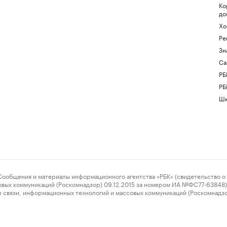
Ко
до
Хо
Ре
Зн
Са
РБ
РБ
Шк
ения и материалы информационного агентства «РБК» (свидетельство о 
овых коммуникаций (Роскомнадзор) 09.12.2015 за номером ИА №ФС77-63848) 
 связи, информационных технологий и массовых коммуникаций (Роскомнадз