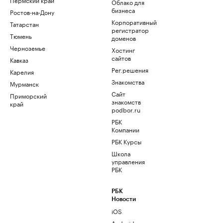
Облако для
бизнеса
Ростов-на-Дону
Корпоративный
Татарстан
регистратор
Тюмень
доменов
Черноземье
Хостинг
сайтов
Кавказ
Рег.решения
Карелия
Знакомства
Мурманск
Сайт
Приморский
знакомств
край
podbor.ru
РБК
Компании
РБК Курсы
Школа
управления
РБК
РБК
Новости
iOS
Android