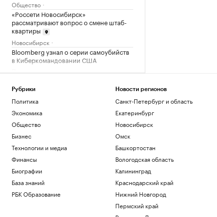
Общество
«Россети Новосибирск»
рассматривают вопрос о смене штаб-
квартиры
Новосибирск
Bloomberg узнал о серии самоубийств
в Киберкомандовании США
Политика
Землетрясение магнитудой 4,1
произошло в Туве
Рубрики
Новости регионов
Общество
Политика
Санкт-Петербург и область
Пассажиропоток новосибирских
Экономика
Екатеринбург
троллейбусов упал из-за увольнения
Общество
Новосибирск
мигрантов
Бизнес
Омск
Новосибирск
Средняя пенсия неработающих
Технологии и медиа
Башкортостан
превысила ₽35 тыс. в семи регионах
Финансы
Вологодская область
России
Биографии
Калининград
Общество
База знаний
Краснодарский край
Загрузить еще
РБК Образование
Нижний Новгород
Пермский край
Ростов-на-Дону