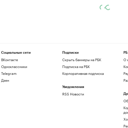
Социальные сети
Подписки
РБ
ВКонтакте
Скрыть баннеры на РБК
О 
Одноклассники
Подписка на РБК
Ко
Telegram
Корпоративная подписка
Ре
Дзен
Ра
Уведомления
RSS Новости
Др
Об
Ко
до
Хо
Ре