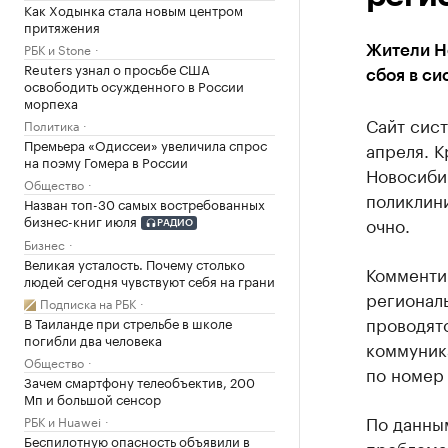
Как Ходынка стала новым центром
притяжения
РБК и Stone
Жители Но
Reuters узнал о просьбе США
сбоя в си
освободить осужденного в России
морпеха
Сайт сист
Политика
Премьера «Одиссеи» увеличила спрос
апреля. 
на поэму Гомера в России
Новосиби
Общество
поликлини
Назван топ-30 самых востребованных
бизнес-книг июля
очно.
РАДИО
Бизнес
Великая усталость. Почему столько
Комменти
людей сегодня чувствуют себя на грани
регионал
Подписка на РБК
проводятс
В Таиланде при стрельбе в школе
погибли два человека
коммуник
Общество
по номер 
Зачем смартфону телеобъектив, 200
Мп и большой сенсор
По данным
РБК и Huawei
Беспилотную опасность объявили в
проблема