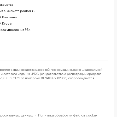
акомства
йт знакомств podbor.ru
К Компании
К Курсы
ола управления РБК
регистрации средства массовой информации выдано Федеральной
и сетевого издания «РБК» (свидетельство о регистрации средства
ор) 03.12.2021 за номером ЭЛ №ФС77-82385) сопровождаются
ерсональных данных
Политика обработки файлов cookie
·