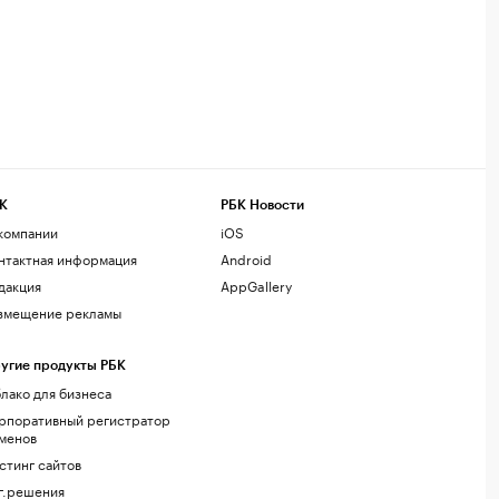
К
РБК Новости
компании
iOS
нтактная информация
Android
дакция
AppGallery
змещение рекламы
угие продукты РБК
лако для бизнеса
рпоративный регистратор
менов
стинг сайтов
г.решения