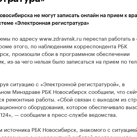
восибирска не могут записать онлайн на прием к вра
стеме «Электронная регистратура»
емы по адресу www.zdravnsk.ru перестал работать в 
Кроме этого, по наблюдениям корреспондента РБК
рск, произошли сбои в программном обеспечении
к, из-за чего нельзя было записаться на прием по те
руя ситуацию с «Электронной регистратурой», в
ьном Минздраве РБК Новосибирск сообщили, что сей
я ремонтные работы. «Сбой связан с выходом из стр
ационного оборудования, которое обеспечивало вызо
124», — сообщили в пресс-службе ведомства.
 источника РБК Новосибирск, знакомого с ситуацией
 связана не с некорректной работой программного