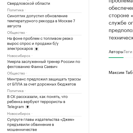
Свердловской области
обеспечен
Политика
стороне 
Синоптик допустил обновление
температурного рекорда в Москве 7
службе о
августа
предполож
Общество
техничес
На фоне проблем с топливом резко
вырос спрос и продажи б/у
электрокаров
Авторы
Теги
Новосибирск
Умерла заслуженный тренер России по
фехтованию Фаина Саевич
Максим Таб
Общество
Минтранс предложил защищать трассы
от БПЛА за счет дорожных бюджетов
Политика
В СК рассказали, как понять, что
ребенка вербуют террористы в
Telegram
Новосибирск
Супруге главы издательства «Джем»
предъявили обвинение в
мошенничестве