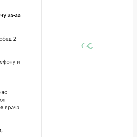
чу из-за
обед 2
лефону и
час
оя
в врача
,