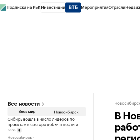
Подписка на РБК
Инвестиции
Мероприятия
Отрасли
Недви
РБК Курсы
РБК Life
Тренды
Визионеры
Национальные проекты
Горо
Спецпроекты СПб
Конференции СПб
Спецпроекты
Проверка конт
Новосибирс
Все новости
Новосибирск
Весь мир
В Но
Сибирь вошла в число лидеров по
проектам в секторе добычи нефти и
рабо
газа
Новосибирск
реги