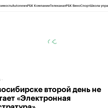
жимость
Autonews
РБК Компании
Телеканал
РБК Вино
Спорт
Школа упра
д
Стиль
Крипто
РБК Бизнес-среда
Дискуссионный клуб
Исследования
К
рагентов
Политика
Экономика
Бизнес
Технологии и медиа
Финансы
Рын
к
восибирске второй день не
тает «Электронная
стратура»