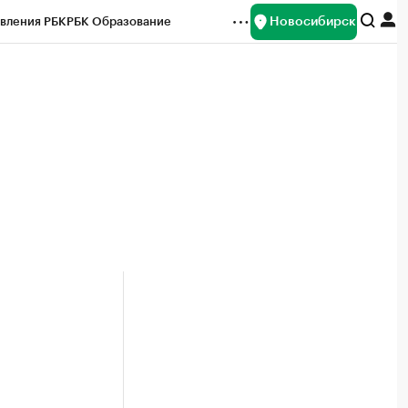
Новосибирск
вления РБК
РБК Образование
редитные рейтинги
Франшизы
Газета
ок наличной валюты