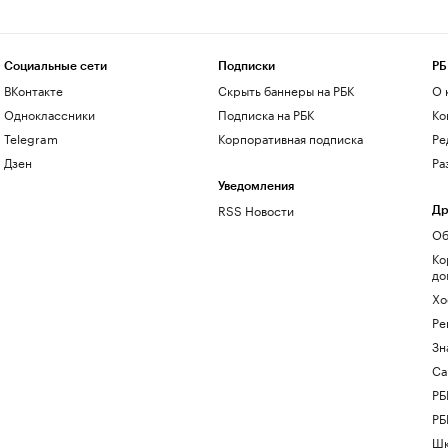
Социальные сети
Подписки
РБ
ВКонтакте
Скрыть баннеры на РБК
О 
Одноклассники
Подписка на РБК
Ко
Telegram
Корпоративная подписка
Ре
Дзен
Ра
Уведомления
RSS Новости
Др
Об
Ко
до
Хо
Ре
Зн
Са
РБ
РБ
Шк