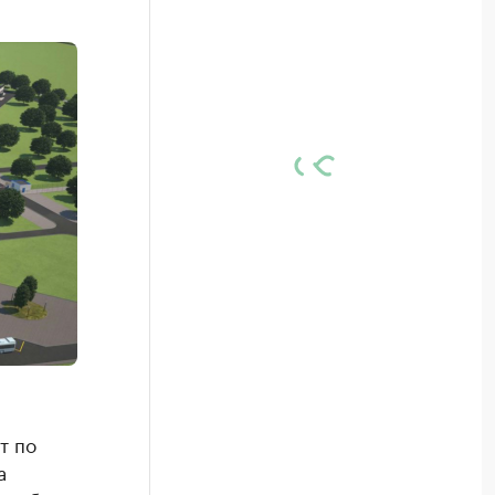
т по
а