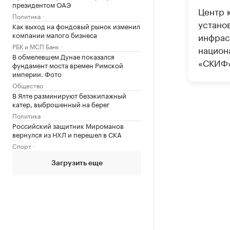
президентом ОАЭ
Центр 
Политика
устано
Как выход на фондовый рынок изменил
компании малого бизнеса
инфрас
РБК и МСП Банк
национ
В обмелевшем Дунае показался
«СКИФ»
фундамент моста времен Римской
империи. Фото
Общество
В Ялте разминируют безэкипажный
катер, выброшенный на берег
Политика
Российский защитник Мироманов
вернулся из НХЛ и перешел в СКА
Спорт
Загрузить еще