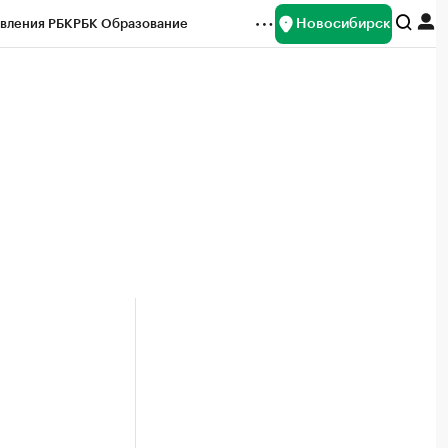
Новосибирск
вления РБК
РБК Образование
редитные рейтинги
Франшизы
Газета
ок наличной валюты