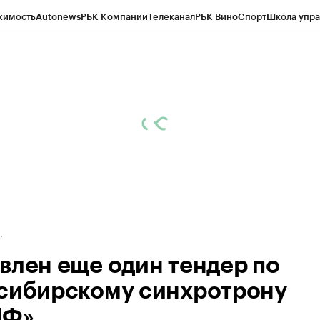
жимость
Autonews
РБК Компании
Телеканал
РБК Вино
Спорт
Школа упра
д
Стиль
Крипто
РБК Бизнес-среда
Дискуссионный клуб
Исследования
К
рагентов
Политика
Экономика
Бизнес
Технологии и медиа
Финансы
Рын
влен еще один тендер по
сибирскому синхротрону
ИФ»