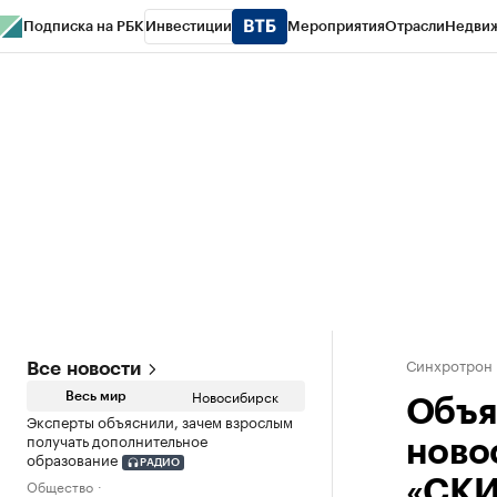
Подписка на РБК
Инвестиции
Мероприятия
Отрасли
Недви
РБК Курсы
РБК Life
Тренды
Визионеры
Национальные проекты
Горо
Спецпроекты СПб
Конференции СПб
Спецпроекты
Проверка конт
Синхротрон
Все новости
Новосибирск
Весь мир
Объя
Эксперты объяснили, зачем взрослым
получать дополнительное
ново
образование
РАДИО
Общество
«СК