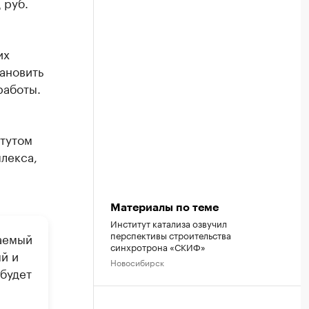
 руб.
их
ановить
работы.
тутом
лекса,
Материалы по теме
Институт катализа озвучил
перспективы строительства
аемый
синхротрона «СКИФ»
й и
Новосибирск
будет