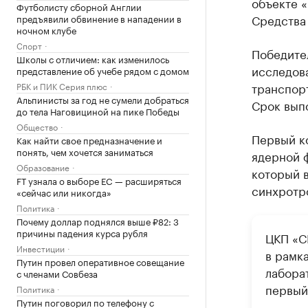
объекте «
Футболисту сборной Англии
Средства
предъявили обвинение в нападении в
ночном клубе
Спорт
Победите
Школы с отличием: как изменилось
исследов
представление об учебе рядом с домом
транспорт
РБК и ПИК Серия плюс
Альпинисты за год не сумели добраться
Срок выпо
до тела Наговициной на пике Победы
Общество
Первый ко
Как найти свое предназначение и
понять, чем хочется заниматься
ядерной 
Образование
который в
FT узнала о выборе ЕС — расширяться
синхротр
«сейчас или никогда»
Политика
Почему доллар поднялся выше ₽82: 3
причины падения курса рубля
ЦКП «С
Инвестиции
в рамк
Путин провел оперативное совещание
лабора
с членами Совбеза
первый
Политика
Путин поговорил по телефону с