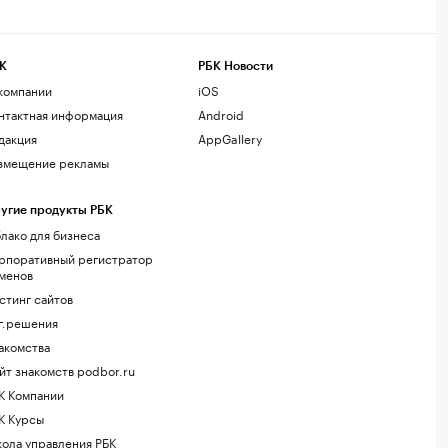
К
РБК Новости
компании
iOS
нтактная информация
Android
дакция
AppGallery
змещение рекламы
угие продукты РБК
лако для бизнеса
рпоративный регистратор
менов
стинг сайтов
г.решения
акомства
йт знакомств podbor.ru
К Компании
К Курсы
ола управления РБК