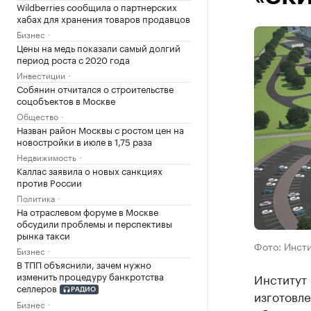
Wildberries сообщила о партнерских
хабах для хранения товаров продавцов
Бизнес
Цены на медь показали самый долгий
период роста с 2020 года
Инвестиции
Собянин отчитался о строительстве
соцобъектов в Москве
Общество
Назван район Москвы с ростом цен на
новостройки в июле в 1,75 раза
Недвижимость
Каллас заявила о новых санкциях
против России
Политика
На отраслевом форуме в Москве
обсудили проблемы и перспективы
рынка такси
Фото: Инсти
Бизнес
В ТПП объяснили, зачем нужно
изменить процедуру банкротства
Институт 
селлеров
РАДИО
изготовле
Бизнес