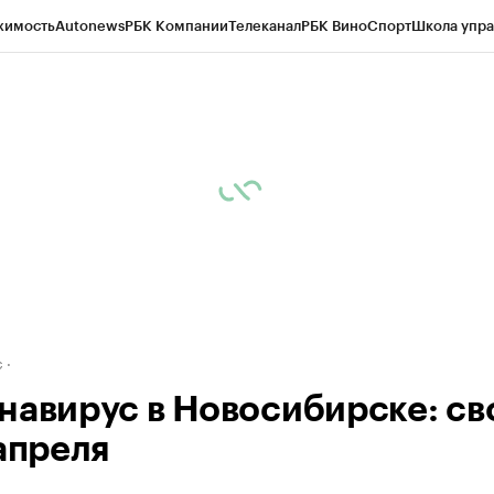
жимость
Autonews
РБК Компании
Телеканал
РБК Вино
Спорт
Школа упра
д
Стиль
Крипто
РБК Бизнес-среда
Дискуссионный клуб
Исследования
К
рагентов
Политика
Экономика
Бизнес
Технологии и медиа
Финансы
Рын
с
навирус в Новосибирске: св
 апреля