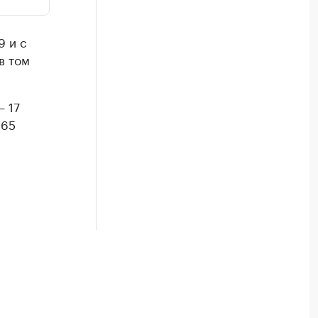
9 и с
в том
— 17
865