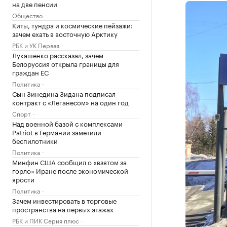
на две пенсии
Общество
Киты, тундра и космические пейзажи:
зачем ехать в восточную Арктику
РБК и УК Первая
Лукашенко рассказал, зачем
Белоруссия открыла границы для
граждан ЕС
Политика
Сын Зинедина Зидана подписал
контракт с «Леганесом» на один год
Спорт
Над военной базой с комплексами
Patriot в Германии заметили
беспилотники
Политика
Минфин США сообщил о «взятом за
горло» Иране после экономической
ярости
Политика
Зачем инвестировать в торговые
пространства на первых этажах
РБК и ПИК Серия плюс