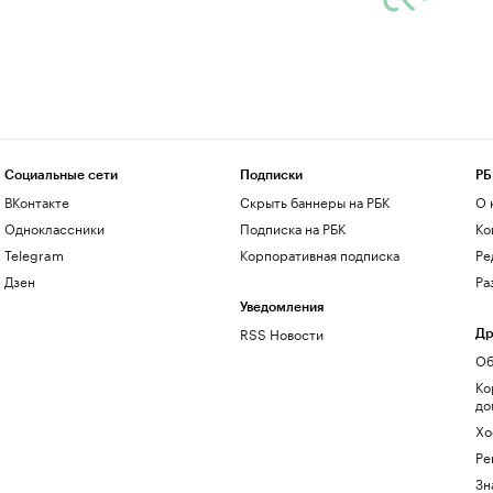
Социальные сети
Подписки
РБ
ВКонтакте
Скрыть баннеры на РБК
О 
Одноклассники
Подписка на РБК
Ко
Telegram
Корпоративная подписка
Ре
Дзен
Ра
Уведомления
RSS Новости
Др
Об
Ко
до
Хо
Ре
Зн