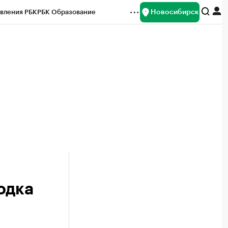
Новосибирск
вления РБК
РБК Образование
редитные рейтинги
Франшизы
Газета
ок наличной валюты
одка