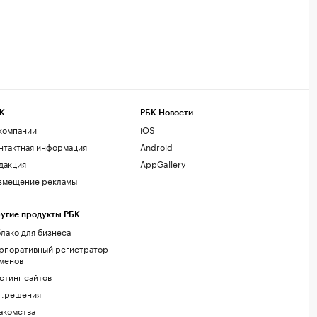
К
РБК Новости
компании
iOS
нтактная информация
Android
дакция
AppGallery
змещение рекламы
угие продукты РБК
лако для бизнеса
рпоративный регистратор
менов
стинг сайтов
г.решения
акомства