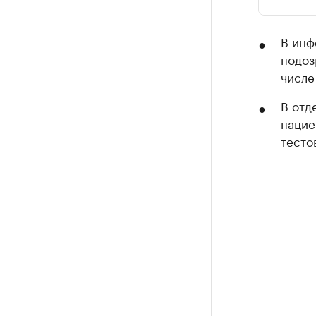
В инф
подоз
числе
В отд
пацие
тесто