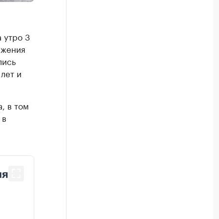
 утро 3
ажения
лись
 лет и
, в том
 в