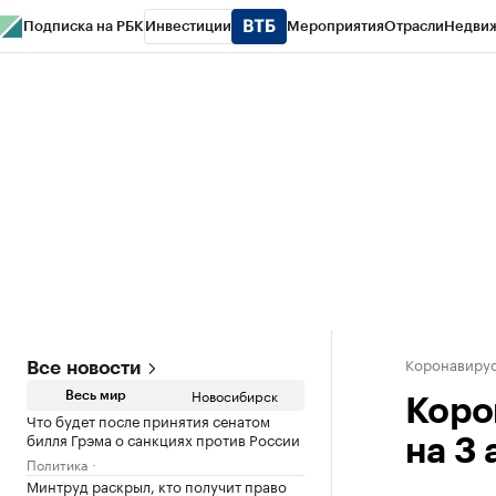
Подписка на РБК
Инвестиции
Мероприятия
Отрасли
Недви
РБК Курсы
РБК Life
Тренды
Визионеры
Национальные проекты
Горо
Спецпроекты СПб
Конференции СПб
Спецпроекты
Проверка конт
Коронавиру
Все новости
Новосибирск
Весь мир
Коро
Что будет после принятия сенатом
билля Грэма о санкциях против России
на 3
Политика
Минтруд раскрыл, кто получит право