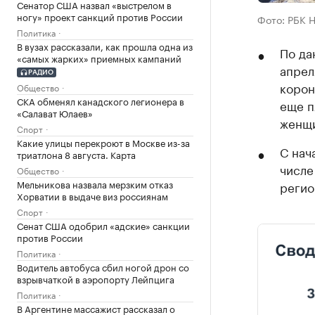
Сенатор США назвал «выстрелом в
ногу» проект санкций против России
Фото: РБК 
Политика
В вузах рассказали, как прошла одна из
По да
«самых жарких» приемных кампаний
апрел
РАДИО
корон
Общество
СКА обменял канадского легионера в
еще п
«Салават Юлаев»
женщи
Спорт
Какие улицы перекроют в Москве из-за
С нач
триатлона 8 августа. Карта
числе
Общество
Мельникова назвала мерзким отказ
регио
Хорватии в выдаче виз россиянам
Спорт
Сенат США одобрил «адские» санкции
против России
Политика
Водитель автобуса сбил ногой дрон со
взрывчаткой в аэропорту Лейпцига
Политика
В Аргентине массажист рассказал о