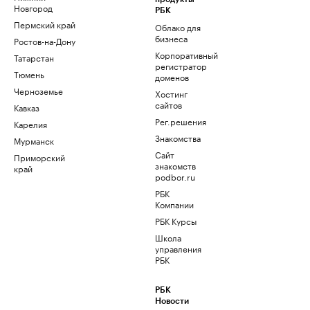
Новгород
РБК
Пермский край
Облако для
бизнеса
Ростов-на-Дону
Корпоративный
Татарстан
регистратор
Тюмень
доменов
Черноземье
Хостинг
сайтов
Кавказ
Рег.решения
Карелия
Знакомства
Мурманск
Сайт
Приморский
знакомств
край
podbor.ru
РБК
Компании
РБК Курсы
Школа
управления
РБК
РБК
Новости