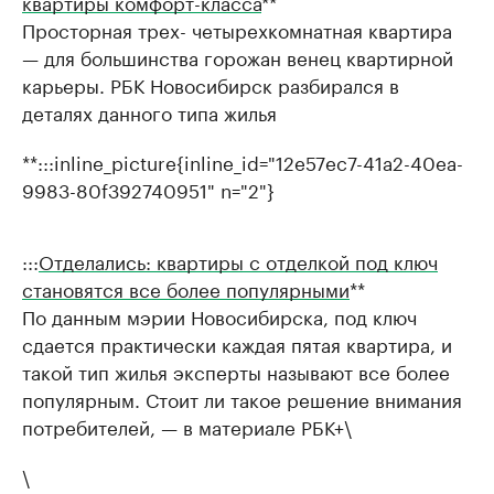
квартиры комфорт-класса
**
Просторная трех- четырехкомнатная квартира
— для большинства горожан венец квартирной
карьеры. РБК Новосибирск разбирался в
деталях данного типа жилья
**:::inline_picture{inline_id="12e57ec7-41a2-40ea-
9983-80f392740951" n="2"}
:::
Отделались: квартиры с отделкой под ключ
становятся все более популярными
**
По данным мэрии Новосибирска, под ключ
сдается практически каждая пятая квартира, и
такой тип жилья эксперты называют все более
популярным. Стоит ли такое решение внимания
потребителей, — в материале РБК+\
\