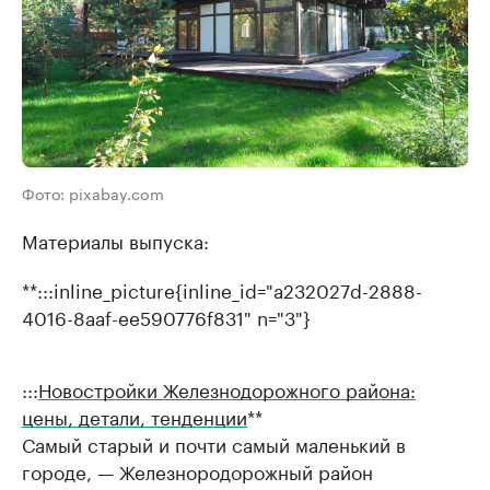
Фото: pixabay.com
Материалы выпуска:
**:::inline_picture{inline_id="a232027d-2888-
4016-8aaf-ee590776f831" n="3"}
:::
Новостройки Железнодорожного района:
цены, детали, тенденции
**
Самый старый и почти самый маленький в
городе, — Железнородорожный район