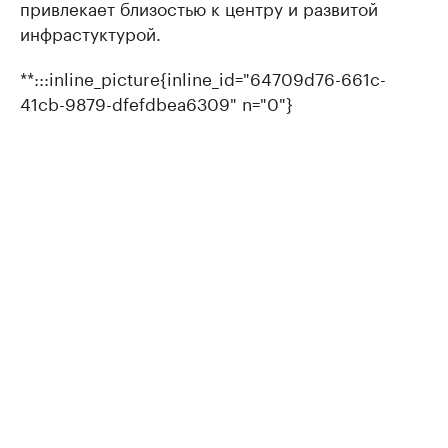
привлекает близостью к центру и развитой
инфрастуктурой.
**:::inline_picture{inline_id="64709d76-661c-
41cb-9879-dfefdbea6309" n="0"}