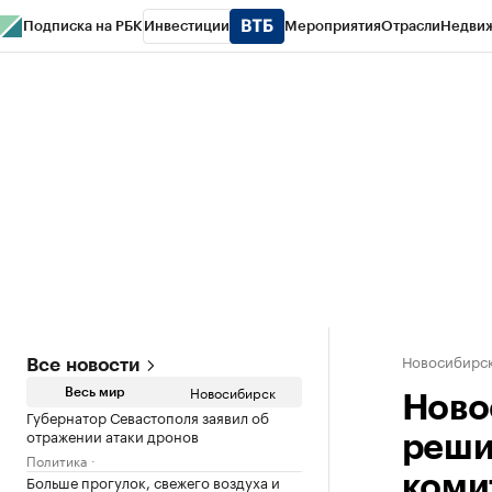
Подписка на РБК
Инвестиции
Мероприятия
Отрасли
Недви
РБК Курсы
РБК Life
Тренды
Визионеры
Национальные проекты
Горо
Спецпроекты СПб
Конференции СПб
Спецпроекты
Проверка конт
Новосибирс
Все новости
Новосибирск
Весь мир
Ново
Губернатор Севастополя заявил об
отражении атаки дронов
реши
Политика
Больше прогулок, свежего воздуха и
коми