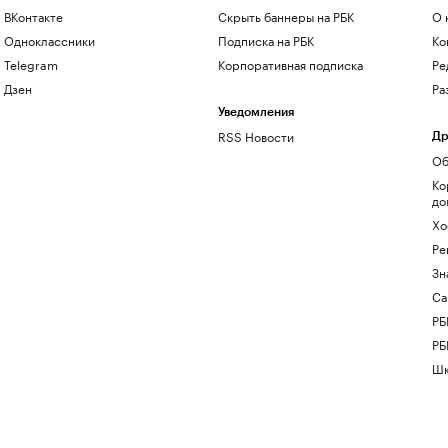
ВКонтакте
Скрыть баннеры на РБК
О 
Одноклассники
Подписка на РБК
Ко
Telegram
Корпоративная подписка
Ре
Дзен
Ра
Уведомления
RSS Новости
Др
Об
Ко
до
Хо
Ре
Зн
Са
РБ
РБ
Шк