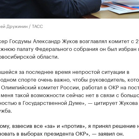
сей Дружинин / ТАСС
кер Госдумы Александр Жуков возглавлял комитет с 
ижнюю палату Федерального собрания он был избран 
овосибирской области.
вшейся за последнее время непростой ситуации в
одном спорте очень важно, чтобы руководитель, кот
 Олимпийский комитет России, работал в ОКР на пос
 меня такой возможности сейчас нет в связи с больш
остью в Государственной Думе», — цитирует Жукова
ужба.
ому, взвесив все «за» и «против», я принял решение 
вовать в выборах президента ОКР», — заявил он.