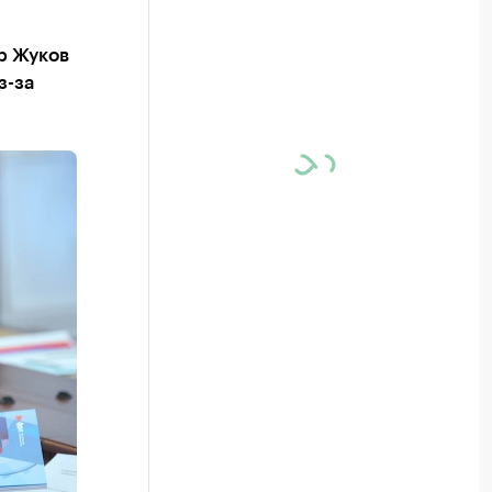
р Жуков
з-за