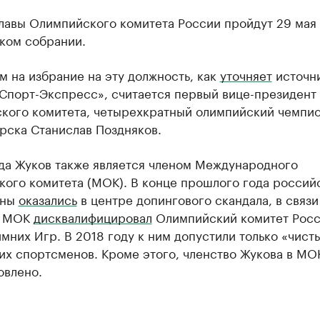
лавы Олимпийского комитета России пройдут 29 мая 
ком собрании.
 на избрание на эту должность, как
уточняет
источн
«Спорт-Экспресс», считается первый вице-президент
кого комитета, четырехкратный олимпийский чемпио
рска Станислав Поздняков.
ода Жуков также является членом Международного
кого комитета (МОК). В конце прошлого года россий
ены
оказались
в центре допингового скандала, в связи
м МОК
дисквалифицировал
Олимпийский комитет Росс
мних Игр. В 2018 году к ним допустили только «чист
их спортсменов. Кроме этого, членство Жукова в МО
овлено.