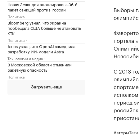
Новая Зеландия анонсировала 36-й
Выборы г
пакет санкций против России
олимпийс
Политика
Bloomberg узнал, что Украина
пообещала США больше не атаковать
Фаворитом
КТК
портала 
Политика
Axios узнал, что OpenAI замедлила
Олимпийс
разработку ИИ-модели Astra
Новосиби
Технологии и медиа
В Московской области отменили
ракетную опасность
С 2013 г
Политика
олимпийс
спортсм
Загрузить еще
исполко
период зи
российск
приостан
Авторы
Теги