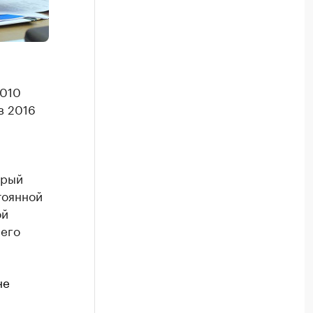
2010
в 2016
орый
тоянной
ой
 его
не