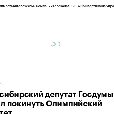
жимость
Autonews
РБК Компании
Телеканал
РБК Вино
Спорт
Школа упра
д
Стиль
Крипто
РБК Бизнес-среда
Дискуссионный клуб
Исследования
К
рагентов
Политика
Экономика
Бизнес
Технологии и медиа
Финансы
Рын
к
сибирский депутат Госдумы
л покинуть Олимпийский
тет