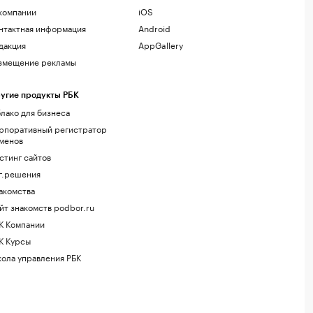
компании
iOS
нтактная информация
Android
дакция
AppGallery
змещение рекламы
угие продукты РБК
лако для бизнеса
рпоративный регистратор
менов
стинг сайтов
г.решения
акомства
йт знакомств podbor.ru
К Компании
К Курсы
ола управления РБК