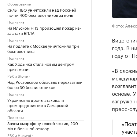
Образование
Силы ПВО уничтожили над Россией
почти 400 беспилотников за ночь
Политика
Фото: Алек
На Ильском НПЗ произошел пожар из-
за атаки БПЛА
Вице-спи
Политика
На подлете к Москве уничтожили три
года. В н
беспилотника
году от Н
Политика
Как Ходынка стала новым центром
притяжения
«В сложи
РБК и Stone
междунар
Над Ростовской областью перехватили
возглавит
более 30 беспилотников
основе. У
Политика
Украинские дроны атаковали
загруженн
промпредприятие в Самарской
пресс-сл
области
Политика
«Поэт
Зачем смартфону телеобъектив, 200
Мп и большой сенсор
участ
РБК и Huawei