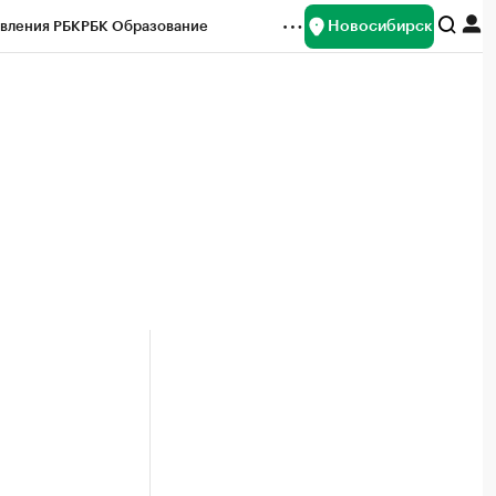
Новосибирск
вления РБК
РБК Образование
редитные рейтинги
Франшизы
Газета
ок наличной валюты