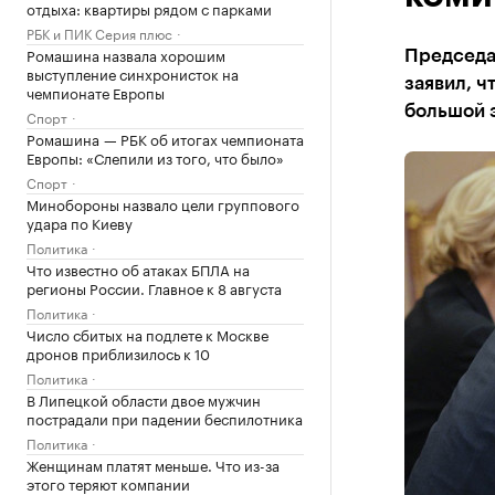
отдыха: квартиры рядом с парками
РБК и ПИК Серия плюс
Ромашина назвала хорошим
Председа
выступление синхронисток на
заявил, ч
чемпионате Европы
большой 
Спорт
Ромашина — РБК об итогах чемпионата
Европы: «Слепили из того, что было»
Спорт
Минобороны назвало цели группового
удара по Киеву
Политика
Что известно об атаках БПЛА на
регионы России. Главное к 8 августа
Политика
Число сбитых на подлете к Москве
дронов приблизилось к 10
Политика
В Липецкой области двое мужчин
пострадали при падении беспилотника
Политика
Женщинам платят меньше. Что из-за
этого теряют компании