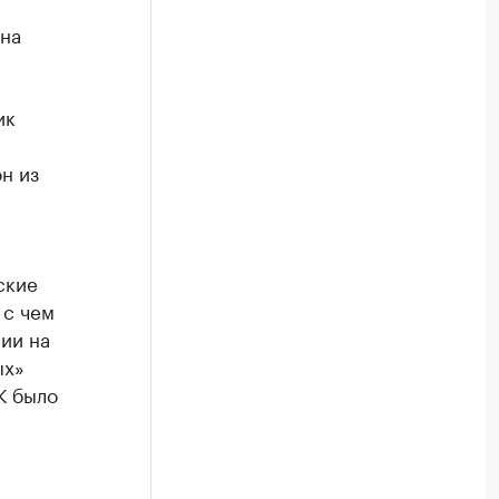
на
ик
н из
ские
 с чем
ии на
ых»
К было