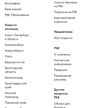
Скрыть баннеры
Биографии
на РБК
База знаний
Подписка на РБК
РБК Образование
Корпоративная
подписка
Новости
регионов
Уведомления
Санкт-Петербург
RSS Новости
и область
Екатеринбург
РБК
Новосибирск
О компании
Омск
Контактная
Башкортостан
информация
Вологодская
Редакция
область
Размещение
Калининград
рекламы
Краснодарский
край
Другие
Нижний
продукты
Новгород
РБК
Пермский край
Облако для
бизнеса
Ростов-на-Дону