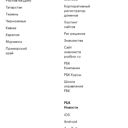
Корпоративный
Татарстан
регистратор
Тюмень
доменов
Черноземье
Хостинг
сайтов
Кавказ
Рег.решения
Карелия
Знакомства
Мурманск
Сайт
Приморский
знакомств
край
podbor.ru
РБК
Компании
РБК Курсы
Школа
управления
РБК
РБК
Новости
iOS
Android
AppGallery