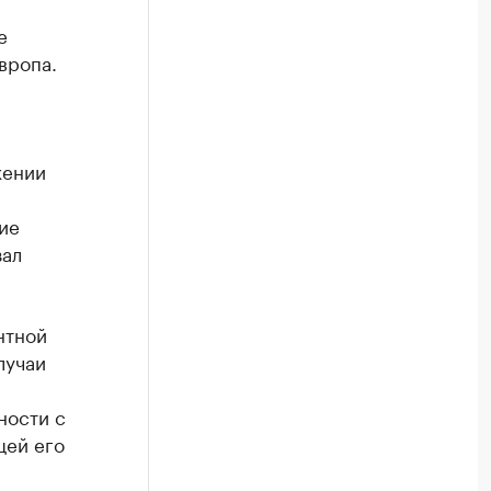
е
вропа.
жении
ие
зал
нтной
лучаи
ности с
щей его