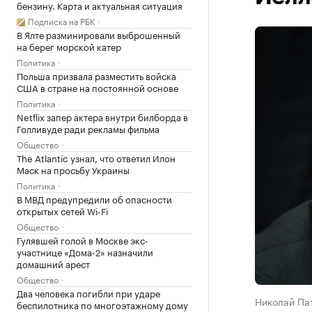
бензину. Карта и актуальная ситуация
Подписка на РБК
В Ялте разминировали выброшенный
на берег морской катер
Политика
Польша призвала разместить войска
США в стране на постоянной основе
Политика
Netflix запер актера внутри билборда в
Голливуде ради рекламы фильма
Общество
The Atlantic узнал, что ответил Илон
Маск на просьбу Украины
Политика
В МВД предупредили об опасности
открытых сетей Wi-Fi
Общество
Гулявшей голой в Москве экс-
участнице «Дома-2» назначили
домашний арест
Общество
Два человека погибли при ударе
Николай Пат
беспилотника по многоэтажному дому