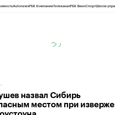
жимость
Autonews
РБК Компании
Телеканал
РБК Вино
Спорт
Школа упра
д
Стиль
Крипто
РБК Бизнес-среда
Дискуссионный клуб
Исследования
К
рагентов
Политика
Экономика
Бизнес
Технологии и медиа
Финансы
Рын
к
ушев назвал Сибирь
пасным местом при изверж
оустоуна