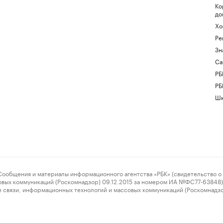
Ко
до
Хо
Ре
Зн
Са
РБ
РБ
Шк
ения и материалы информационного агентства «РБК» (свидетельство о 
овых коммуникаций (Роскомнадзор) 09.12.2015 за номером ИА №ФС77-63848) 
 связи, информационных технологий и массовых коммуникаций (Роскомнадз