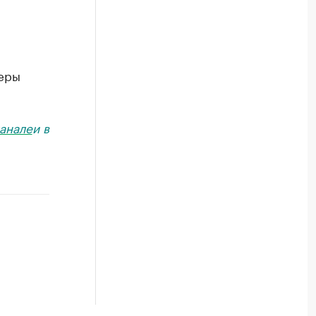
деры
анале
и в