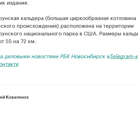
ик издания.
оунская кальдера (большая циркообразная котловина
еского происхождения) расположена на территории
оунского национального парка в США. Размеры каль
т 55 на 72 км.
за деловыми новостями РБК Новосибирск в
Telegram-к
онтакте
ей Коваленок