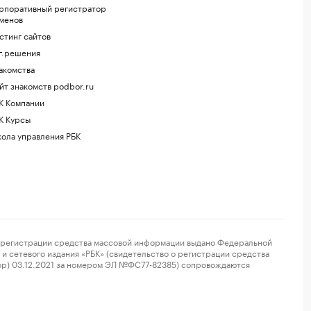
рпоративный регистратор
менов
стинг сайтов
г.решения
акомства
йт знакомств podbor.ru
К Компании
К Курсы
ола управления РБК
регистрации средства массовой информации выдано Федеральной
и сетевого издания «РБК» (свидетельство о регистрации средства
ор) 03.12.2021 за номером ЭЛ №ФС77-82385) сопровождаются