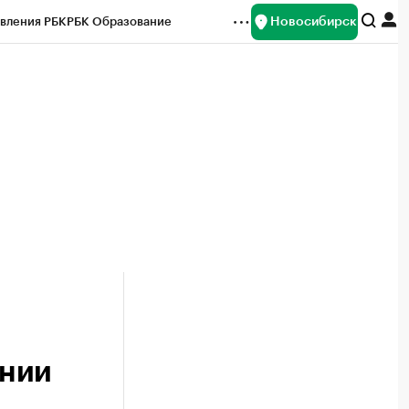
Новосибирск
вления РБК
РБК Образование
редитные рейтинги
Франшизы
Газета
ок наличной валюты
ении