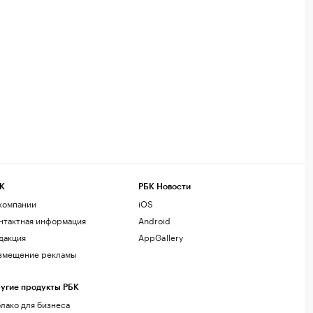
К
РБК Новости
компании
iOS
нтактная информация
Android
дакция
AppGallery
змещение рекламы
угие продукты РБК
лако для бизнеса