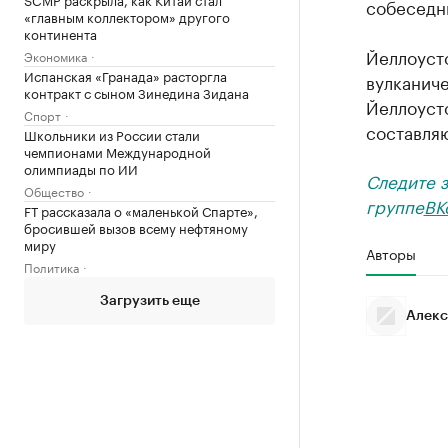
собеседн
«главным коллектором» другого
континента
Йеллоуст
Экономика
Испанская «Гранада» расторгла
вулканич
контракт с сыном Зинедина Зидана
Йеллоуст
Спорт
составляю
Школьники из России стали
чемпионами Международной
олимпиады по ИИ
Следите 
Общество
группе
ВК
FT рассказала о «маленькой Спарте»,
бросившей вызов всему нефтяному
миру
Авторы
Политика
Загрузить еще
Алекс