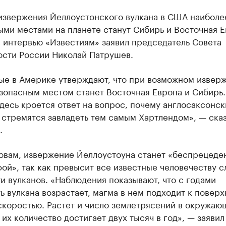
 извержения Йеллоустонского вулкана в США наиболе
ми местами на планете станут Сибирь и Восточная Е
 интервью «Известиям» заявил председатель Совета
ости России Николай Патрушев.
ые в Америке утверждают, что при возможном извер
зопасным местом станет Восточная Европа и Сибирь.
десь кроется ответ на вопрос, почему англосаксонск
 стремятся завладеть тем самым Хартлендом
», — ска
.
ловам, извержение Йеллоустоуна станет «беспрецеде
ой», так как превысит все известные человечеству с
и вулканов. «Наблюдения показывают, что с годами
ь вулкана возрастает, магма в нем подходит к поверх
скоростью. Растет и число землетрясений в окружаю
 их количество достигает двух тысяч в год», — заявил