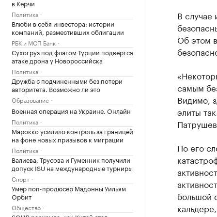
в Керчи
В случае
Политика
Влюби в себя инвестора: истории
безопасны
компаний, разместивших облигации
Об этом в
РБК и МСП Банк
безопасн
Сухогруз под флагом Турции подвергся
атаке дрона у Новороссийска
Политика
«Некотор
Дружба с подчиненными без потери
самым бе
авторитета. Возможно ли это
Видимо, з
Образование
элиты так
Военная операция на Украине. Онлайн
Политика
Патрушев
Марокко усилило контроль за границей
на фоне новых призывов к миграции
По его с
Политика
катастроф
Валиева, Трусова и Гуменник получили
допуск ISU на международные турниры
активност
Спорт
активност
Умер поп-продюсер Мадонны Уильям
большой 
Орбит
кальдере,
Общество
SCMP раскрыла, как Китай стал