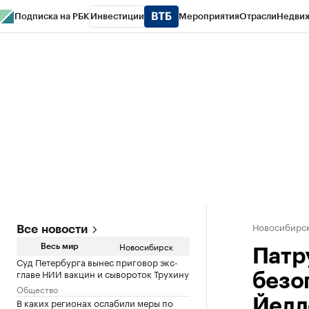
Подписка на РБК
Инвестиции
Мероприятия
Отрасли
Недви
РБК Курсы
РБК Life
Тренды
Визионеры
Национальные проекты
Горо
Спецпроекты СПб
Конференции СПб
Спецпроекты
Проверка конт
Новосибирс
Все новости
Новосибирск
Весь мир
Патр
Суд Петербурга вынес приговор экс-
главе НИИ вакцин и сывороток Трухину
безо
Общество
В каких регионах ослабили меры по
Йелл