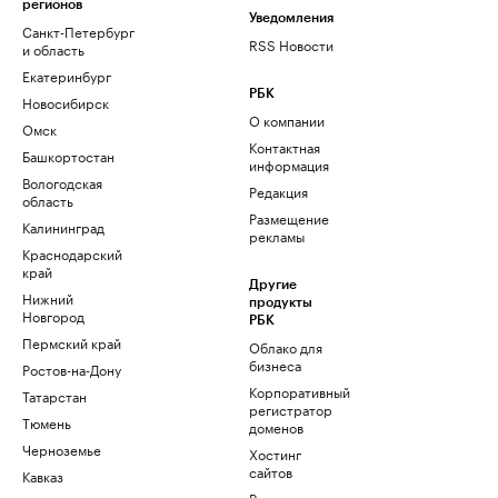
регионов
Уведомления
Санкт-Петербург
RSS Новости
и область
Екатеринбург
РБК
Новосибирск
О компании
Омск
Контактная
Башкортостан
информация
Вологодская
Редакция
область
Размещение
Калининград
рекламы
Краснодарский
край
Другие
Нижний
продукты
Новгород
РБК
Пермский край
Облако для
бизнеса
Ростов-на-Дону
Корпоративный
Татарстан
регистратор
Тюмень
доменов
Черноземье
Хостинг
сайтов
Кавказ
Рег.решения