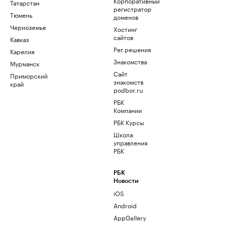
Корпоративный
Татарстан
регистратор
Тюмень
доменов
Черноземье
Хостинг
сайтов
Кавказ
Рег.решения
Карелия
Знакомства
Мурманск
Сайт
Приморский
знакомств
край
podbor.ru
РБК
Компании
РБК Курсы
Школа
управления
РБК
РБК
Новости
iOS
Android
AppGallery