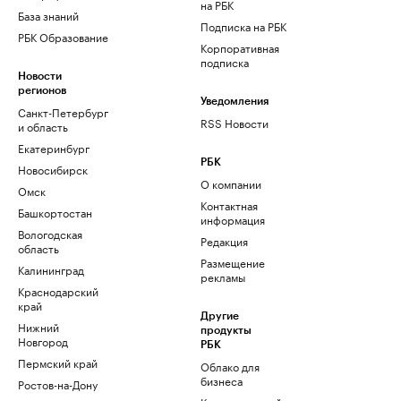
на РБК
База знаний
Подписка на РБК
РБК Образование
Корпоративная
подписка
Новости
регионов
Уведомления
Санкт-Петербург
RSS Новости
и область
Екатеринбург
РБК
Новосибирск
О компании
Омск
Контактная
Башкортостан
информация
Вологодская
Редакция
область
Размещение
Калининград
рекламы
Краснодарский
край
Другие
Нижний
продукты
Новгород
РБК
Пермский край
Облако для
бизнеса
Ростов-на-Дону