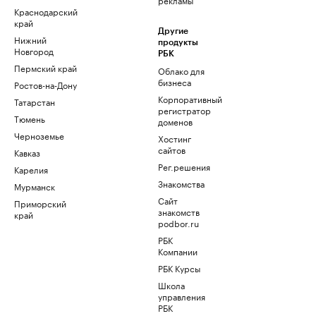
Краснодарский
край
Другие
Нижний
продукты
Новгород
РБК
Пермский край
Облако для
бизнеса
Ростов-на-Дону
Корпоративный
Татарстан
регистратор
Тюмень
доменов
Черноземье
Хостинг
сайтов
Кавказ
Рег.решения
Карелия
Знакомства
Мурманск
Сайт
Приморский
знакомств
край
podbor.ru
РБК
Компании
РБК Курсы
Школа
управления
РБК