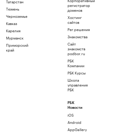
Корпоративный
Татарстан
регистратор
Тюмень
доменов
Черноземье
Хостинг
сайтов
Кавказ
Рег.решения
Карелия
Знакомства
Мурманск
Сайт
Приморский
знакомств
край
podbor.ru
РБК
Компании
РБК Курсы
Школа
управления
РБК
РБК
Новости
iOS
Android
AppGallery