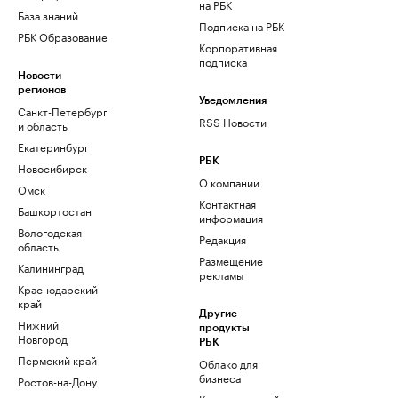
на РБК
База знаний
Подписка на РБК
РБК Образование
Корпоративная
подписка
Новости
регионов
Уведомления
Санкт-Петербург
RSS Новости
и область
Екатеринбург
РБК
Новосибирск
О компании
Омск
Контактная
Башкортостан
информация
Вологодская
Редакция
область
Размещение
Калининград
рекламы
Краснодарский
край
Другие
Нижний
продукты
Новгород
РБК
Пермский край
Облако для
бизнеса
Ростов-на-Дону