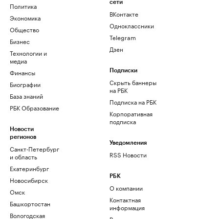
сети
Политика
ВКонтакте
Экономика
Одноклассники
Общество
Telegram
Бизнес
Дзен
Технологии и
медиа
Финансы
Подписки
Скрыть баннеры
Биографии
на РБК
База знаний
Подписка на РБК
РБК Образование
Корпоративная
подписка
Новости
регионов
Уведомления
Санкт-Петербург
RSS Новости
и область
Екатеринбург
РБК
Новосибирск
О компании
Омск
Контактная
Башкортостан
информация
Вологодская
Редакция