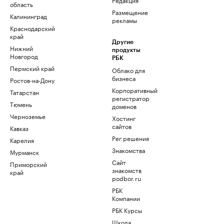
область
Размещение
Калининград
рекламы
Краснодарский
край
Другие
Нижний
продукты
Новгород
РБК
Пермский край
Облако для
бизнеса
Ростов-на-Дону
Корпоративный
Татарстан
регистратор
Тюмень
доменов
Черноземье
Хостинг
сайтов
Кавказ
Рег.решения
Карелия
Знакомства
Мурманск
Сайт
Приморский
знакомств
край
podbor.ru
РБК
Компании
РБК Курсы
Школа