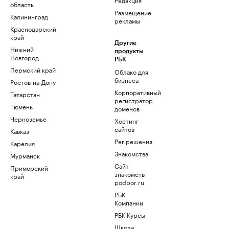
область
Размещение
Калининград
рекламы
Краснодарский
край
Другие
Нижний
продукты
Новгород
РБК
Пермский край
Облако для
бизнеса
Ростов-на-Дону
Корпоративный
Татарстан
регистратор
Тюмень
доменов
Черноземье
Хостинг
сайтов
Кавказ
Рег.решения
Карелия
Знакомства
Мурманск
Сайт
Приморский
знакомств
край
podbor.ru
РБК
Компании
РБК Курсы
Школа