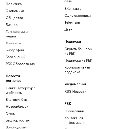
сети
Политика
ВКонтакте
Экономика
Одноклассники
Общество
Telegram
Бизнес
Дзен
Технологии и
медиа
Финансы
Подписки
Скрыть баннеры
Биографии
на РБК
База знаний
Подписка на РБК
РБК Образование
Корпоративная
подписка
Новости
регионов
Уведомления
Санкт-Петербург
RSS Новости
и область
Екатеринбург
РБК
Новосибирск
О компании
Омск
Контактная
Башкортостан
информация
Вологодская
Редакция