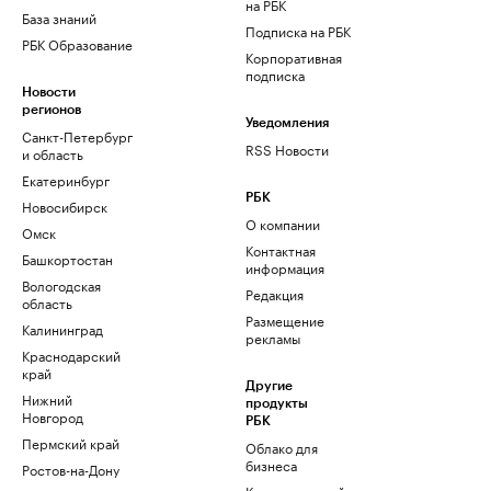
на РБК
База знаний
Подписка на РБК
РБК Образование
Корпоративная
подписка
Новости
регионов
Уведомления
Санкт-Петербург
RSS Новости
и область
Екатеринбург
РБК
Новосибирск
О компании
Омск
Контактная
Башкортостан
информация
Вологодская
Редакция
область
Размещение
Калининград
рекламы
Краснодарский
край
Другие
Нижний
продукты
Новгород
РБК
Пермский край
Облако для
бизнеса
Ростов-на-Дону
Корпоративный