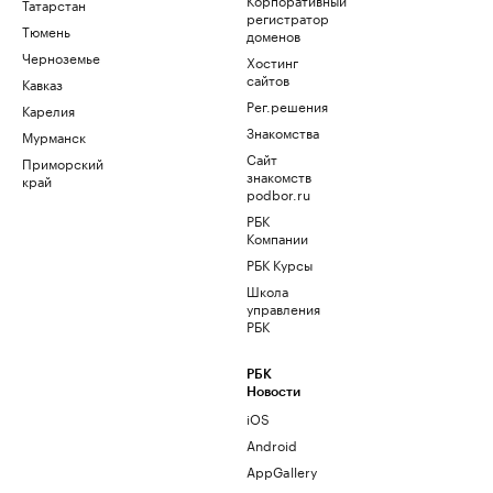
Татарстан
регистратор
Тюмень
доменов
Черноземье
Хостинг
сайтов
Кавказ
Рег.решения
Карелия
Знакомства
Мурманск
Сайт
Приморский
знакомств
край
podbor.ru
РБК
Компании
РБК Курсы
Школа
управления
РБК
РБК
Новости
iOS
Android
AppGallery