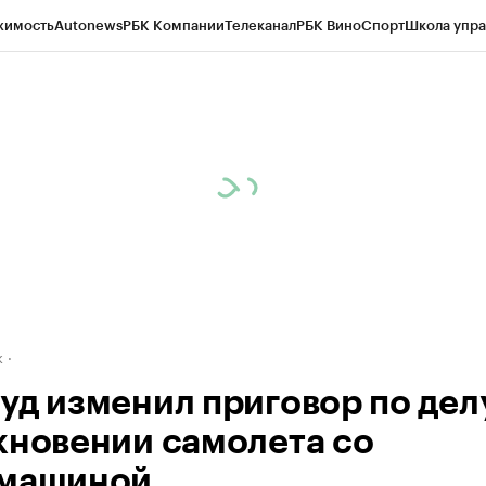
жимость
Autonews
РБК Компании
Телеканал
РБК Вино
Спорт
Школа упра
д
Стиль
Крипто
РБК Бизнес-среда
Дискуссионный клуб
Исследования
К
рагентов
Политика
Экономика
Бизнес
Технологии и медиа
Финансы
Рын
к
уд изменил приговор по дел
кновении самолета со
машиной