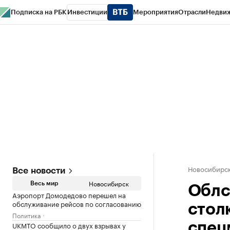
Подписка на РБК
Инвестиции
Мероприятия
Отрасли
Недви
РБК Курсы
РБК Life
Тренды
Визионеры
Национальные проекты
Горо
Спецпроекты СПб
Конференции СПб
Спецпроекты
Проверка конт
Новосибирс
Все новости
Новосибирск
Весь мир
Облс
Аэропорт Домодедово перешел на
обслуживание рейсов по согласованию
стол
Политика
UKMTO сообщило о двух взрывах у
спец