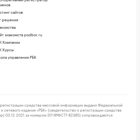
менов
стинг сайтов
г.решения
акомства
йт знакомств podbor.ru
К Компании
К Курсы
ола управления РБК
регистрации средства массовой информации выдано Федеральной
и сетевого издания «РБК» (свидетельство о регистрации средства
ор) 03.12.2021 за номером ЭЛ №ФС77-82385) сопровождаются