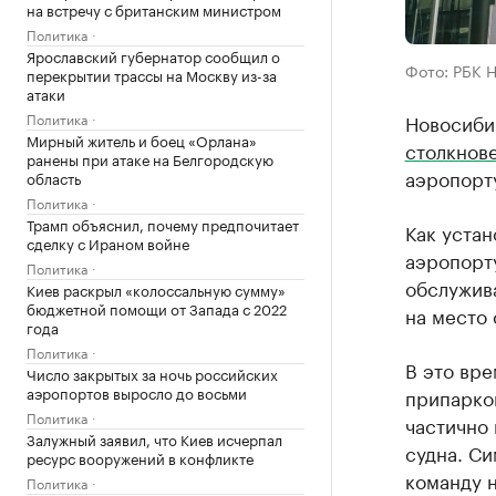
на встречу с британским министром
Политика
Ярославский губернатор сообщил о
Фото: РБК 
перекрытии трассы на Москву из-за
атаки
Политика
Новосиби
Мирный житель и боец «Орлана»
столкнов
ранены при атаке на Белгородскую
аэропорт
область
Политика
Трамп объяснил, почему предпочитает
Как устан
сделку с Ираном войне
аэропорт
Политика
обслужив
Киев раскрыл «колоссальную сумму»
бюджетной помощи от Запада с 2022
на место
года
Политика
В это вр
Число закрытых за ночь российских
аэропортов выросло до восьми
припарко
Политика
частично
Залужный заявил, что Киев исчерпал
судна. Си
ресурс вооружений в конфликте
команду н
Политика