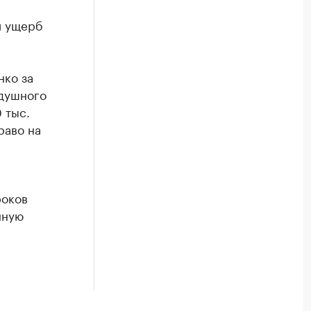
й ущерб
нко за
здушного
 тыс.
раво на
роков
нную