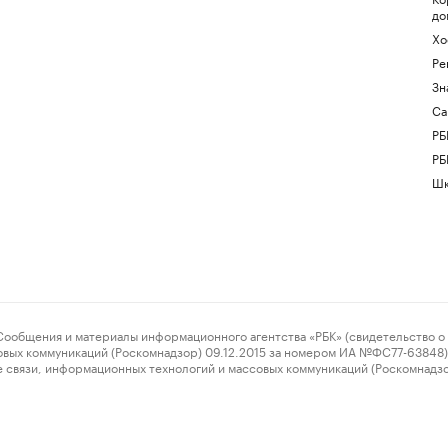
до
Хо
Ре
Зн
Са
РБ
РБ
Шк
ения и материалы информационного агентства «РБК» (свидетельство о 
овых коммуникаций (Роскомнадзор) 09.12.2015 за номером ИА №ФС77-63848) 
 связи, информационных технологий и массовых коммуникаций (Роскомнадз