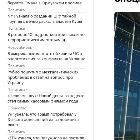
берегов Омана в Ормузском проливе
Политика
NYT узнала о создании ЦРУ тайной
группы с целью раскола властей Кубы
Политика
В регионе 10 подростков привлекли по
террористическим статьям
Новосибирск
В американском штате объявили ЧС в
энергетике из-за конфликта на Украине
Политика
Рубио пошутил о межгалактических
проблемах в ответ на вопрос про
Украину
Политика
«Человек-паук: Новый день» за неделю
стал самым кассовым фильмом года
Общество
WP узнала, что Трамп потребовал у
Хегсета объяснений из-за дефицита
ракет
Политика
«ЕП» узнала, что Залужного не пустили