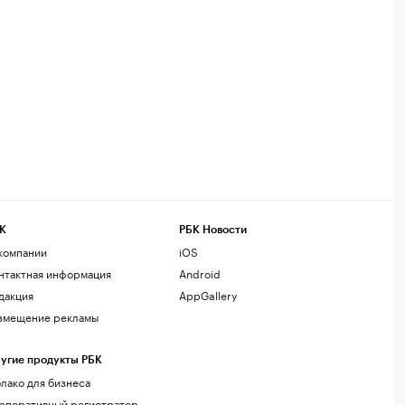
К
РБК Новости
компании
iOS
нтактная информация
Android
дакция
AppGallery
змещение рекламы
угие продукты РБК
лако для бизнеса
рпоративный регистратор