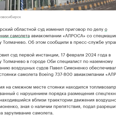
Новосибирск
рский областной суд изменил приговор по делу
о
ении самолета
авиакомпании «АЛРОСА» со спецмаши
у Толмачево. Об этом сообщили в пресс-службе упра
овил суд первой инстанции, 17 февраля 2024 года в
у Толмачево в городе Оби специалист по наземному
анию воздушных судов Павел Симоненко обеспечива
 стоянки самолета Boeing 737-800 авиакомпании «АЛ
емя на смежном месте стоянки находился топливозап
ванный с нарушением порядка размещения спецтехн
 находившийся вблизи траектории движения воздушн
моненко, зная о наличии препятствия, подал разреш
а заруливание самолета.