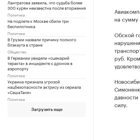
Лантратова заявила, что судьба более
300 курян неизвестна после вторжения
Авиакомп
Политика
на сумму 
На подлете к Москве сбили три
беспилотника
Политика
Обской г
В Грузии назвали причину полного
нарушени
блэкаута в стране
транспорт
Общество
руб. Кром
В Германии увидели «сценарий
теракта» в инциденте с дроном в
удовлетв
аэропорту
Политика
Новосиби
Украина признала угрозой
нацбезопасности актрису из сериала
Симоненко
«СашаТаня»
давности 
Политика
силу.
Загрузить еще