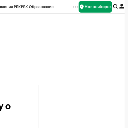
Новосибирск
вления РБК
РБК Образование
редитные рейтинги
Франшизы
Газета
ок наличной валюты
у о