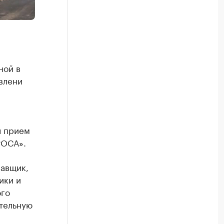
ной в
влени
л прием
РОСА».
равщик,
ики и
ого
ительную