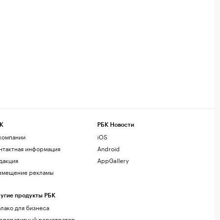
К
РБК Новости
компании
iOS
нтактная информация
Android
дакция
AppGallery
змещение рекламы
угие продукты РБК
лако для бизнеса
рпоративный регистратор