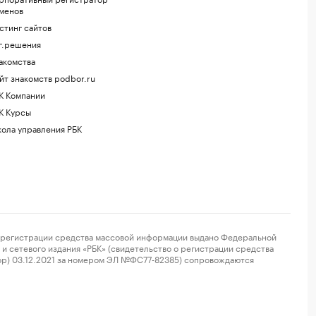
менов
стинг сайтов
г.решения
акомства
йт знакомств podbor.ru
К Компании
К Курсы
ола управления РБК
регистрации средства массовой информации выдано Федеральной
и сетевого издания «РБК» (свидетельство о регистрации средства
ор) 03.12.2021 за номером ЭЛ №ФС77-82385) сопровождаются