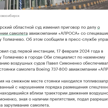
Новосибирск
рский областной суд изменил приговор по делу
о
ении самолета
авиакомпании «АЛРОСА» со спецмаши
у Толмачево. Об этом сообщили в пресс-службе упра
овил суд первой инстанции, 17 февраля 2024 года в
у Толмачево в городе Оби специалист по наземному
анию воздушных судов Павел Симоненко обеспечива
 стоянки самолета Boeing 737-800 авиакомпании «АЛ
емя на смежном месте стоянки находился топливозап
ванный с нарушением порядка размещения спецтехн
 находившийся вблизи траектории движения воздушн
моненко, зная о наличии препятствия, подал разреш
а заруливание самолета.