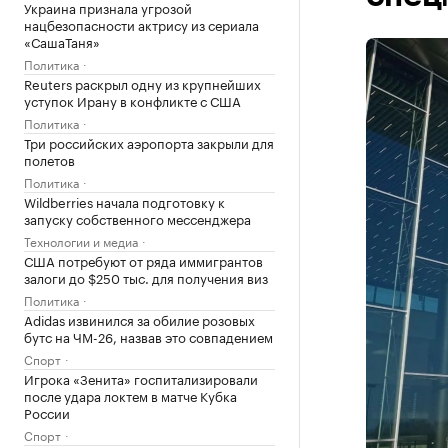
Украина признала угрозой
нацбезопасности актрису из сериала
«СашаТаня»
Политика
Reuters раскрыл одну из крупнейших
уступок Ирану в конфликте с США
Политика
Три российских аэропорта закрыли для
полетов
Политика
Wildberries начала подготовку к
запуску собственного мессенджера
Технологии и медиа
США потребуют от ряда иммигрантов
залоги до $250 тыс. для получения виз
Политика
Adidas извинился за обилие розовых
бутс на ЧМ-26, назвав это совпадением
Спорт
Игрока «Зенита» госпитализировали
после удара локтем в матче Кубка
России
Спорт