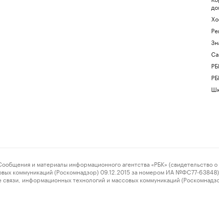
до
Хо
Ре
Зн
Са
РБ
РБ
Шк
ения и материалы информационного агентства «РБК» (свидетельство о 
овых коммуникаций (Роскомнадзор) 09.12.2015 за номером ИА №ФС77-63848) 
 связи, информационных технологий и массовых коммуникаций (Роскомнадз