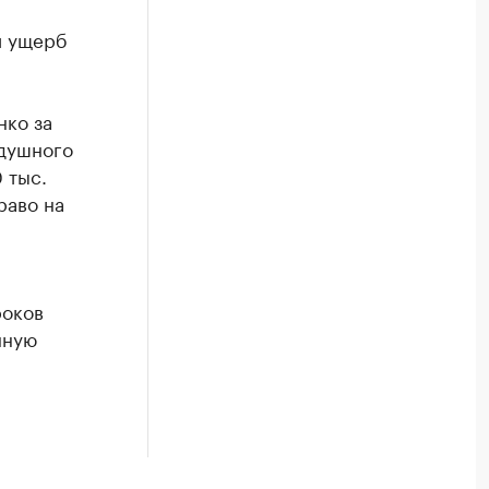
й ущерб
нко за
здушного
 тыс.
раво на
роков
нную