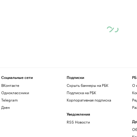
Социальные сети
Подписки
РБ
ВКонтакте
Скрыть баннеры на РБК
О 
Одноклассники
Подписка на РБК
Ко
Telegram
Корпоративная подписка
Ре
Дзен
Ра
Уведомления
RSS Новости
Др
Об
Ко