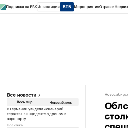
Подписка на РБК
Инвестиции
Мероприятия
Отрасли
Недви
РБК Курсы
РБК Life
Тренды
Визионеры
Национальные проекты
Горо
Спецпроекты СПб
Конференции СПб
Спецпроекты
Проверка конт
Новосибирс
Все новости
Новосибирск
Весь мир
Облс
В Германии увидели «сценарий
теракта» в инциденте с дроном в
стол
аэропорту
Политика
спец