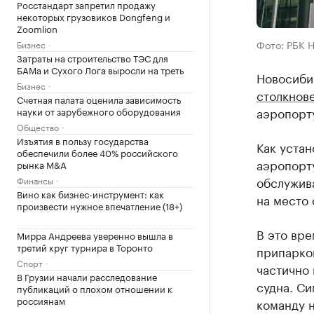
Росстандарт запретил продажу
некоторых грузовиков Dongfeng и
Zoomlion
Фото: РБК 
Бизнес
Затраты на строительство ТЭС для
БАМа и Сухого Лога выросли на треть
Новосиби
Бизнес
столкнов
Счетная палата оценила зависимость
аэропорт
науки от зарубежного оборудования
Общество
Изъятия в пользу государства
Как устан
обеспечили более 40% российского
аэропорт
рынка M&A
обслужив
Финансы
Вино как бизнес-инструмент: как
на место
произвести нужное впечатление (18+)
В это вр
Мирра Андреева уверенно вышла в
третий круг турнира в Торонто
припарко
Спорт
частично
В Грузии начали расследование
судна. Си
публикаций о плохом отношении к
россиянам
команду н