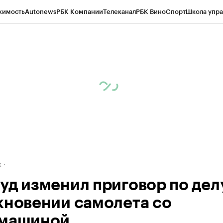
жимость
Autonews
РБК Компании
Телеканал
РБК Вино
Спорт
Школа упра
д
Стиль
Крипто
РБК Бизнес-среда
Дискуссионный клуб
Исследования
К
рагентов
Политика
Экономика
Бизнес
Технологии и медиа
Финансы
Рын
к
уд изменил приговор по дел
кновении самолета со
машиной