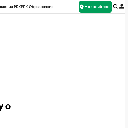
Новосибирск
вления РБК
РБК Образование
редитные рейтинги
Франшизы
Газета
ок наличной валюты
у о