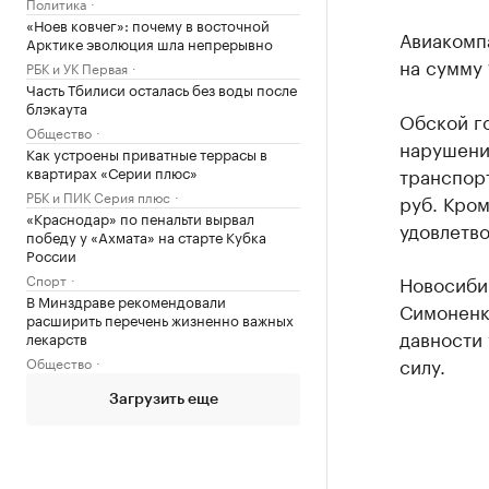
Политика
«Ноев ковчег»: почему в восточной
Авиакомп
Арктике эволюция шла непрерывно
на сумму 
РБК и УК Первая
Часть Тбилиси осталась без воды после
блэкаута
Обской г
Общество
нарушени
Как устроены приватные террасы в
квартирах «Серии плюс»
транспорт
РБК и ПИК Серия плюс
руб. Кром
«Краснодар» по пенальти вырвал
удовлетв
победу у «Ахмата» на старте Кубка
России
Спорт
Новосиби
В Минздраве рекомендовали
Симоненко
расширить перечень жизненно важных
давности 
лекарств
силу.
Общество
Загрузить еще