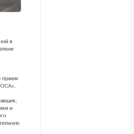
ной в
влени
л прием
РОСА».
равщик,
ики и
ого
ительную