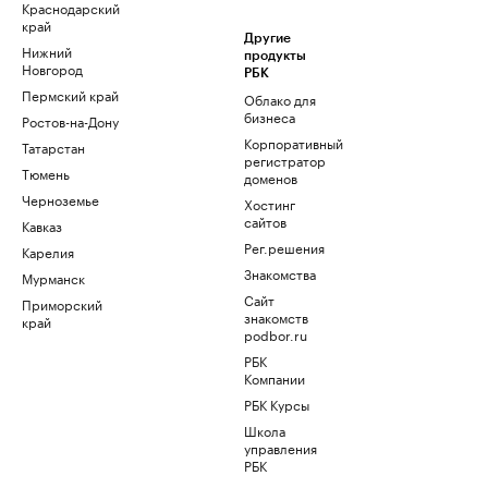
Краснодарский
край
Другие
Нижний
продукты
Новгород
РБК
Пермский край
Облако для
бизнеса
Ростов-на-Дону
Корпоративный
Татарстан
регистратор
Тюмень
доменов
Черноземье
Хостинг
сайтов
Кавказ
Рег.решения
Карелия
Знакомства
Мурманск
Сайт
Приморский
знакомств
край
podbor.ru
РБК
Компании
РБК Курсы
Школа
управления
РБК