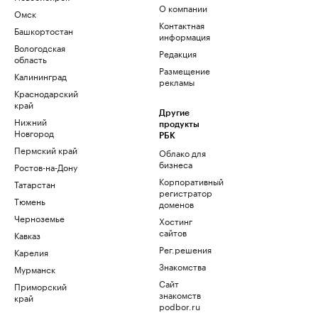
О компании
Омск
Контактная
Башкортостан
информация
Вологодская
Редакция
область
Размещение
Калининград
рекламы
Краснодарский
край
Другие
Нижний
продукты
Новгород
РБК
Пермский край
Облако для
бизнеса
Ростов-на-Дону
Корпоративный
Татарстан
регистратор
Тюмень
доменов
Черноземье
Хостинг
сайтов
Кавказ
Рег.решения
Карелия
Знакомства
Мурманск
Сайт
Приморский
знакомств
край
podbor.ru