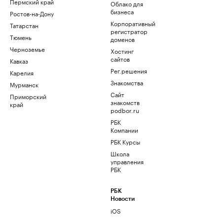
Пермский край
Облако для
бизнеса
Ростов-на-Дону
Корпоративный
Татарстан
регистратор
Тюмень
доменов
Черноземье
Хостинг
сайтов
Кавказ
Рег.решения
Карелия
Знакомства
Мурманск
Сайт
Приморский
знакомств
край
podbor.ru
РБК
Компании
РБК Курсы
Школа
управления
РБК
РБК
Новости
iOS